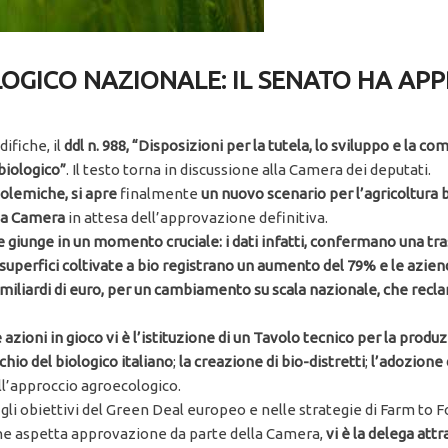
OGICO NAZIONALE: IL SENATO HA APP
ifiche, il
ddl n. 988, “Disposizioni per la tutela, lo sviluppo e la co
biologico”
. Il testo torna in discussione alla Camera dei deputati.
olemiche, si apre
finalmente
un nuovo scenario per l’agricoltura 
lla Camera
in attesa dell’approvazione definitiva.
e giunge in un momento cruciale: i dati infatti, confermano una t
e superfici coltivate a bio registrano un aumento del 79% e le azi
9 miliardi di euro, per un cambiamento su scala nazionale, che re
e azioni in gioco vi è l’istituzione di un Tavolo tecnico per la produ
chio del biologico italiano
;
la creazione di bio-distretti
;
l’adozione 
l’approccio agroecologico.
e gli obiettivi del Green Deal europeo e nelle strategie di Farm to F
he aspetta approvazione da parte della Camera,
vi è la delega attr