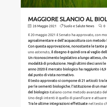
MAGGIORE SLANCIO AL BIOL
26 Maggio 2021
Suolo e Salute News
0
Il 20 maggio 2021 il Senato ha approvato, con mod
agroalimentare e dell’acquacoltura con metodo 
Con questa approvazione, nonostante le tante p
uno astenuto,
il disegno è quindi ora al vaglio de
Un riconoscimento legislativo a lungo atteso, ch
modalità di produzione. Negli ultimi dieci anni l
anno 2020 il mercato biologico ha raggiunto i 6,
dal punto di vista normativo.
Il testo approvato si compone di 21 articoli
:
tra l
per le sementi biologiche
;
l’istituzione di un mar
del biologico
italiano come metodo avanzato del
Uno degli intenti è quello di pianificare e attuar
Tra le ultime integrazioni effettuate
nel testo c