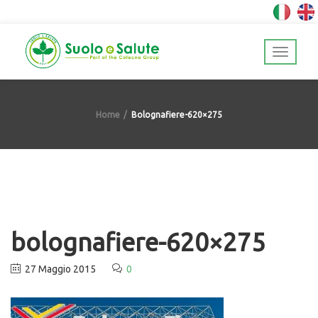
Home
Bolognafiere-620×275
bolognafiere-620×275
27 Maggio 2015
0