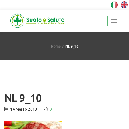
Home
NL 9_10
NL 9_10
14 Marzo 2013
0