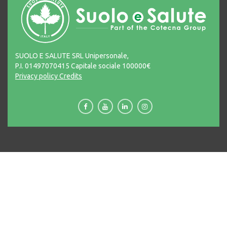
SUOLO E SALUTE SRL Unipersonale,
P.I. 01497070415 Capitale sociale 100000€
Privacy policy
Credits