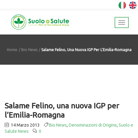
Home
Bio News
Salame Felino, Una Nuova IGP Per L’Emilia-Romagna
Salame Felino, una nuova IGP per
l’Emilia-Romagna
14 Marzo 2013
Bio News
,
Denominazioni di Origine
,
Suolo e
Salute News
0