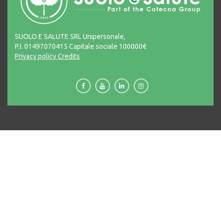
SUOLO E SALUTE SRL Unipersonale,
P.I. 01497070415 Capitale sociale 100000€
Privacy policy
Credits