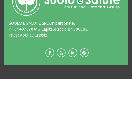
SUOLO E SALUTE SRL Unipersonale,
P.I. 01497070415 Capitale sociale 100000€
Privacy policy
Credits