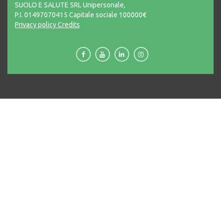
SUOLO E SALUTE SRL Unipersonale,
P.I. 01497070415 Capitale sociale 100000€
Privacy policy
Credits