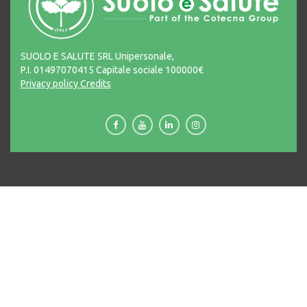
SUOLO E SALUTE SRL Unipersonale,
P.I. 01497070415 Capitale sociale 100000€
Privacy policy
Credits