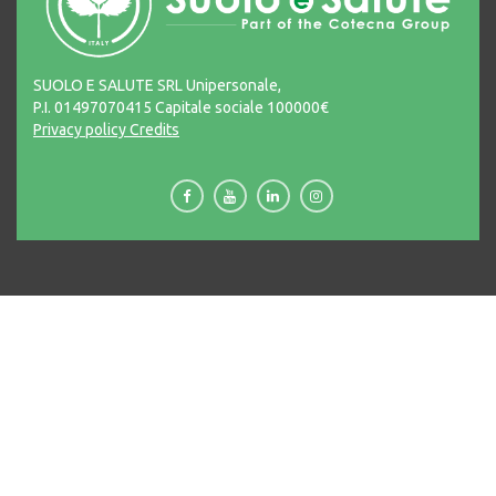
SUOLO E SALUTE SRL Unipersonale,
P.I. 01497070415 Capitale sociale 100000€
Privacy policy
Credits