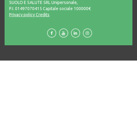
SUOLO E SALUTE SRL Unipersonale,
P.I. 01497070415 Capitale sociale 100000€
Privacy policy
Credits