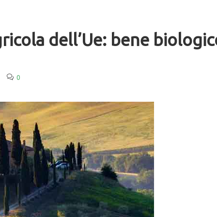
gricola dell’Ue: bene biologic
s
0