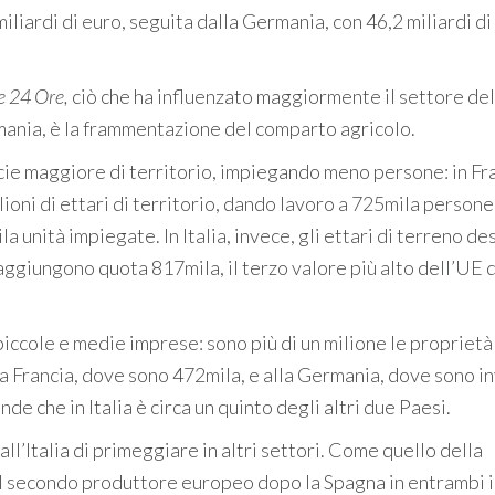
miliardi di euro, seguita dalla Germania, con 46,2 miliardi di
le 24 Ore,
ciò che ha influenzato maggiormente il settore del
mania, è la frammentazione del comparto agricolo.
ficie maggiore di territorio, impiegando meno persone: in Fr
ioni di ettari di territorio, dando lavoro a 725mila persone;
a unità impiegate. In Italia, invece, gli ettari di terreno de
 raggiungono quota 817mila, il terzo valore più alto dell’UE
e piccole e medie imprese: sono più di un milione le proprietà
a Francia, dove sono 472mila, e alla Germania, dove sono i
e che in Italia è circa un quinto degli altri due Paesi.
’Italia di primeggiare in altri settori. Come quello della
 il secondo produttore europeo dopo la Spagna in entrambi i