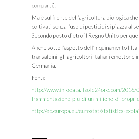
comparti).
Ma è sul fronte dell’agricoltura biologica che 
coltivati senza l’uso di pesticidi si piazza al
Secondo posto dietro il Regno Unito per quel 
Anche sotto l’aspetto dell’inquinamento l’Ital
transalpini: gli agricoltori italiani emettono 
Germania.
Fonti:
http://www.infodata.ilsole24ore.com/2016/03
frammentazione-piu-di-un-milione-di-propri
http://ec.europa.eu/eurostat/statistics-expl