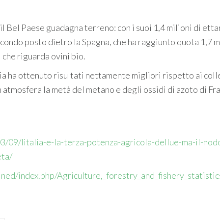
il Bel Paese guadagna terreno: con i suoi 1,4 milioni di etta
 secondo posto dietro la Spagna, che ha raggiunto quota 1,7 mi
che riguarda ovini bio.
ia ha ottenuto risultati nettamente migliori rispetto ai coll
in atmosfera la metà del metano e degli ossidi di azoto di Fr
/09/litalia-e-la-terza-potenza-agricola-dellue-ma-il-nodo
eta/
ained/index.php/Agriculture,_forestry_and_fishery_statistic