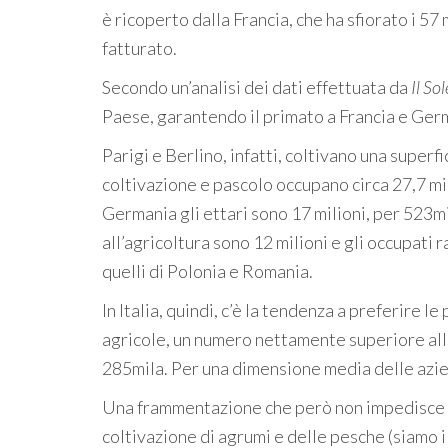
è ricoperto dalla Francia, che ha sfiorato i 57 
fatturato.
Secondo un’analisi dei dati effettuata da
Il So
Paese, garantendo il primato a Francia e Ger
Parigi e Berlino, infatti, coltivano una super
coltivazione e pascolo occupano circa 27,7 mil
Germania gli ettari sono 17 milioni, per 523mil
all’agricoltura sono 12 milioni e gli occupati
quelli di Polonia e Romania.
In Italia, quindi, c’è la tendenza a preferire l
agricole, un numero nettamente superiore all
285mila. Per una dimensione media delle aziend
Una frammentazione che però non impedisce all
coltivazione di agrumi e delle pesche (siamo