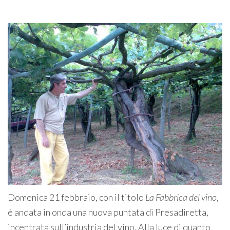
Domenica 21 febbraio, con il titolo
La Fabbrica del vino
,
è andata in onda una nuova puntata di Presadiretta,
incentrata sull’industria del vino. Alla luce di quanto