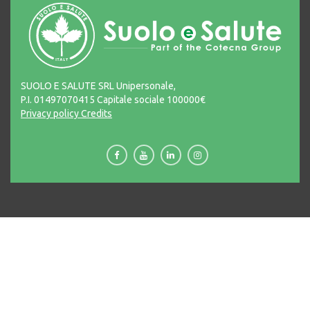
SUOLO E SALUTE SRL Unipersonale,
P.I. 01497070415 Capitale sociale 100000€
Privacy policy
Credits