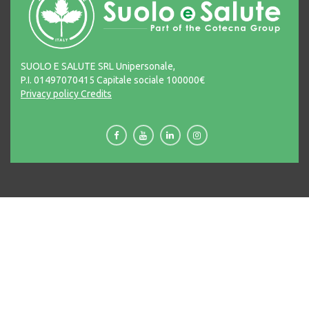
SUOLO E SALUTE SRL Unipersonale,
P.I. 01497070415 Capitale sociale 100000€
Privacy policy
Credits