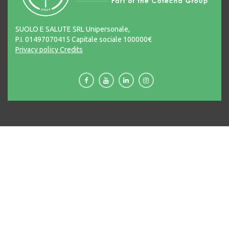
SUOLO E SALUTE SRL Unipersonale,
P.I. 01497070415 Capitale sociale 100000€
Privacy policy
Credits