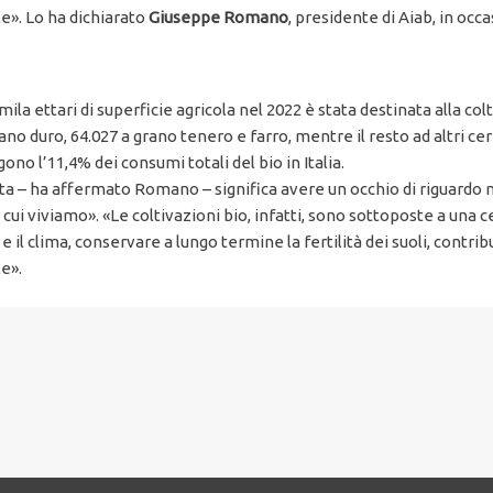
le». Lo ha dichiarato
Giuseppe Romano
, presidente di Aiab, in occ
mila ettari di superficie agricola nel 2022 è stata destinata alla colt
rano duro, 64.027 a grano tenero e farro, mentre il resto ad altri ce
algono l’11,4% dei consumi totali del bio in Italia.
sta – ha affermato Romano – significa avere un occhio di riguardo n
cui viviamo». «Le coltivazioni bio, infatti, sono sottoposte a una 
il clima, conservare a lungo termine la fertilità dei suoli, contribu
e».