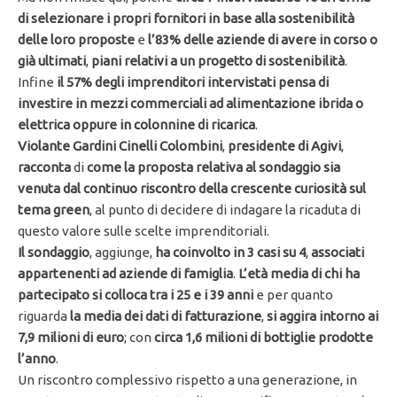
di selezionare i propri fornitori in base alla sostenibilità
delle loro proposte
e
l’83% delle aziende di avere in corso o
già ultimati
,
piani relativi a un progetto di sostenibilità
.
Infine
il 57% degli imprenditori intervistati pensa di
investire in mezzi commerciali ad alimentazione ibrida o
elettrica oppure in colonnine di ricarica
.
Violante Gardini Cinelli Colombini
,
presidente di Agivi
,
racconta
di
come la proposta relativa al sondaggio sia
venuta dal continuo riscontro della crescente curiosità sul
tema green
, al punto di decidere di indagare la ricaduta di
questo valore sulle scelte imprenditoriali.
Il sondaggio
, aggiunge,
ha coinvolto in 3 casi su
4
,
associati
appartenenti ad aziende di famiglia
.
L’età media di chi ha
partecipato si colloca tra i 25 e i 39 anni
e per quanto
riguarda
la media dei dati di fatturazione
,
si aggira intorno ai
7,9 milioni di euro
; con
circa 1,6 milioni di bottiglie prodotte
l’anno
.
Un riscontro complessivo rispetto a una generazione, in