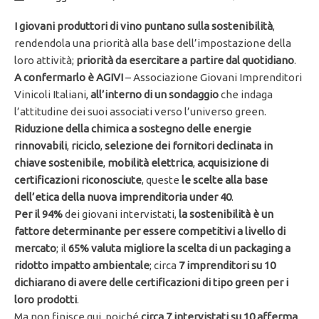
I giovani produttori di vino puntano sulla sostenibilità
,
rendendola una priorità alla base dell’impostazione della
loro attività;
priorità da esercitare a partire dal quotidiano
.
A confermarlo è AGIVI
– Associazione Giovani Imprenditori
Vinicoli Italiani,
all’interno di un sondaggio
che indaga
l’attitudine dei suoi associati verso l’universo green.
Riduzione della chimica a sostegno delle energie
rinnovabili
,
riciclo
,
selezione dei fornitori declinata in
chiave sostenibile
,
mobilità elettrica
,
acquisizione di
certificazioni riconosciute
, queste
le scelte alla base
dell’etica della nuova imprenditoria under 40
.
Per il 94%
dei giovani intervistati,
la sostenibilità è un
fattore determinante per essere competitivi a livello di
mercato
; il
65% valuta migliore la scelta di un packaging a
ridotto impatto ambientale
; circa
7 imprenditori su 10
dichiarano di avere delle certificazioni di tipo green per i
loro prodotti
.
Ma non finisce qui, poiché
circa 7 intervistati su 10 afferma