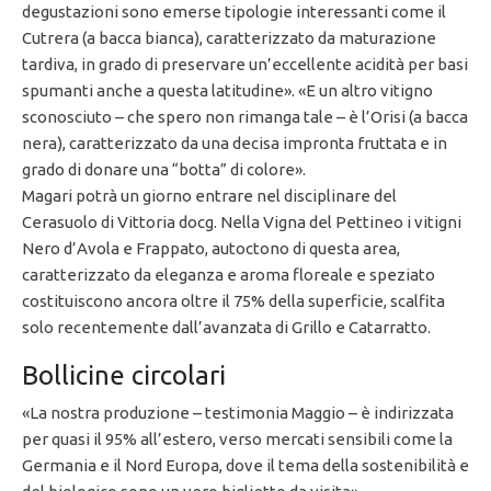
degustazioni sono emerse tipologie interessanti come il
Cutrera (a bacca bianca), caratterizzato da maturazione
tardiva, in grado di preservare un’eccellente acidità per basi
spumanti anche a questa latitudine». «E un altro vitigno
sconosciuto – che spero non rimanga tale – è l’Orisi (a bacca
nera), caratterizzato da una decisa impronta fruttata e in
grado di donare una “botta” di colore».
Magari potrà un giorno entrare nel disciplinare del
Cerasuolo di Vittoria docg. Nella Vigna del Pettineo i vitigni
Nero d’Avola e Frappato, autoctono di questa area,
caratterizzato da eleganza e aroma floreale e speziato
costituiscono ancora oltre il 75% della superficie, scalfita
solo recentemente dall’avanzata di Grillo e Catarratto.
Bollicine circolari
«La nostra produzione – testimonia Maggio – è indirizzata
per quasi il 95% all’estero, verso mercati sensibili come la
Germania e il Nord Europa, dove il tema della sostenibilità e