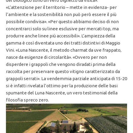
del biologico sono un vero biglietto da visita».
«L’attenzione per il territorio – mette in evidenza- per
l’ambiente e la sostenibilità non può però essere il più
possibile condivisa». «Per questo abbiamo deciso di non
concentrarci solo su linee esclusive per mercati top, ma
produrre anche linee più accessibili». L’ampiezza della
gamma è così diventata uno dei tratti distintivi di Maggio
Vini. «Luna Nascente, il metodo charmat da uve frappato,
nasce da esigenze di circolarità». «Ovvero per non
disperdere i grappoli che vengono diradati prima della
raccolta per preservare questo vitigno caratterizzato da
grappoli serrati». La vendemmia parziale anticipata di 15-20
si è infatti rivelata l’ottimo per la produzione delle basi
spumante del Luna Nascente, un vero testimonial della
filosofia spreco zero.