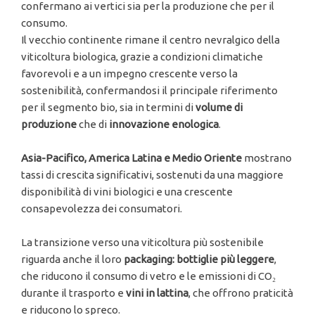
confermano ai vertici sia per la produzione che per il
consumo.
Il vecchio continente rimane il centro nevralgico della
viticoltura biologica, grazie a condizioni climatiche
favorevoli e a un impegno crescente verso la
sostenibilità, confermandosi il principale riferimento
per il segmento bio, sia in termini di
volume di
produzione
che di
innovazione enologica
.
Asia-Pacifico, America Latina e Medio Oriente
mostrano
tassi di crescita significativi, sostenuti da una maggiore
disponibilità di vini biologici e una crescente
consapevolezza dei consumatori.
La transizione verso una viticoltura più sostenibile
riguarda anche il loro
packaging: bottiglie più leggere
,
che riducono il consumo di vetro e le emissioni di CO₂
durante il trasporto e
vini in lattina
, che offrono praticità
e riducono lo spreco.