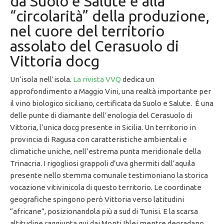
da Suolo e Salute e alla
“circolarità” della produzione,
nel cuore del territorio
assolato del Cerasuolo di
Vittoria docg
Un’isola nell’isola.
La rivista VVQ
dedica un
approfondimento a Maggio Vini, una realtà importante per
il vino biologico siciliano, certificata da Suolo e Salute. È una
delle punte di diamante dell’enologia del Cerasuolo di
Vittoria, l’unica docg presente in Sicilia. Un territorio in
provincia di Ragusa con caratteristiche ambientali e
climatiche uniche, nell’estrema punta meridionale della
Trinacria. I rigogliosi grappoli d’uva ghermiti dall’aquila
presente nello stemma comunale testimoniano la storica
vocazione vitivinicola di questo territorio. Le coordinate
geografiche spingono però Vittoria verso latitudini
“africane”, posizionandola più a sud di Tunisi. E la scarsa
altitudine raggiunta qui dai Monti Iblei mentre degradano