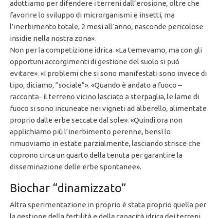
adottiamo per difendere i terreni dall’erosione, oltre che
favorire lo sviluppo di microrganismi e insetti, ma
l’inerbimento totale, 2 mesi all’anno, nasconde pericolose
insidie nella nostra zona».
Non per la competizione idrica. «La temevamo, ma con gli
opportuni accorgimenti di gestione del suolo si può
evitare». «I problemi che si sono manifestati sono invece di
tipo, diciamo, “sociale”». «Quando è andato a fuoco –
racconta- il terreno vicino lasciato a sterpaglia, le lame di
fuoco si sono incuneate nei vigneti ad alberello, alimentate
proprio dalle erbe seccate dal sole». «Quindi ora non
applichiamo più l’inerbimento perenne, bensì lo
rimuoviamo in estate parzialmente, lasciando strisce che
coprono circa un quarto della tenuta per garantire la
disseminazione delle erbe spontanee».
Biochar “dinamizzato”
Altra sperimentazione in proprio è stata proprio quella per
la gestione della fertilità e della capacità idrica dei terreni