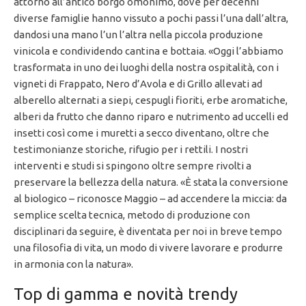
attorno all’antico borgo omonimo, dove per decenni
diverse famiglie hanno vissuto a pochi passi l’una dall’altra,
dandosi una mano l’un l’altra nella piccola produzione
vinicola e condividendo cantina e bottaia. «Oggi l’abbiamo
trasformata in uno dei luoghi della nostra ospitalità, con i
vigneti di Frappato, Nero d’Avola e di Grillo allevati ad
alberello alternati a siepi, cespugli fioriti, erbe aromatiche,
alberi da frutto che danno riparo e nutrimento ad uccelli ed
insetti così come i muretti a secco diventano, oltre che
testimonianze storiche, rifugio per i rettili. I nostri
interventi e studi si spingono oltre sempre rivolti a
preservare la bellezza della natura. «È stata la conversione
al biologico – riconosce Maggio – ad accendere la miccia: da
semplice scelta tecnica, metodo di produzione con
disciplinari da seguire, è diventata per noi in breve tempo
una filosofia di vita, un modo di vivere lavorare e produrre
in armonia con la natura».
Top di gamma e novità trendy