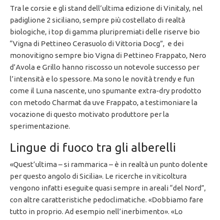
Tra le corsie e gli stand dell’ultima edizione di Vinitaly, nel
padiglione 2 siciliano, sempre più costellato di realtà
biologiche, i top di gamma pluripremiati delle riserve bio
“Vigna di Pettineo Cerasuolo di Vittoria Docg”, e dei
monovitigno sempre bio Vigna di Pettineo Frappato, Nero
d’Avola e Grillo hanno riscosso un notevole successo per
l’intensità e lo spessore. Ma sono le novità trendy e fun
come il Luna nascente, uno spumante extra-dry prodotto
con metodo Charmat da uve Frappato, a testimoniare la
vocazione di questo motivato produttore per la
sperimentazione.
Lingue di fuoco tra gli alberelli
«Quest’ultima – si rammarica – è in realtà un punto dolente
per questo angolo di Sicilia». Le ricerche in viticoltura
vengono infatti eseguite quasi sempre in areali “del Nord”,
con altre caratteristiche pedoclimatiche. «Dobbiamo fare
tutto in proprio. Ad esempio nell’inerbimento». «Lo