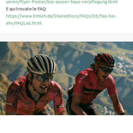
ueren/Flyer-Poster/bio-ausser-haus-verpflegung.html
E qui trovate le FAQ:
https://www.bmleh.de/SharedDocs/FAQs/DE/faq-bio-
ahv/FAQList.html