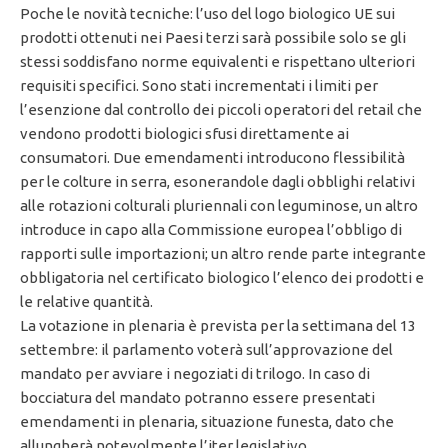
Poche le novità tecniche: l’uso del logo biologico UE sui
prodotti ottenuti nei Paesi terzi sarà possibile solo se gli
stessi soddisfano norme equivalenti e rispettano ulteriori
requisiti specifici. Sono stati incrementati i limiti per
l’esenzione dal controllo dei piccoli operatori del retail che
vendono prodotti biologici sfusi direttamente ai
consumatori. Due emendamenti introducono flessibilità
per le colture in serra, esonerandole dagli obblighi relativi
alle rotazioni colturali pluriennali con leguminose, un altro
introduce in capo alla Commissione europea l’obbligo di
rapporti sulle importazioni; un altro rende parte integrante
obbligatoria nel certificato biologico l’elenco dei prodotti e
le relative quantità.
La votazione in plenaria è prevista per la settimana del 13
settembre: il parlamento voterà sull’approvazione del
mandato per avviare i negoziati di trilogo. In caso di
bocciatura del mandato potranno essere presentati
emendamenti in plenaria, situazione funesta, dato che
allungherà notevolmente l’iter legislativo,