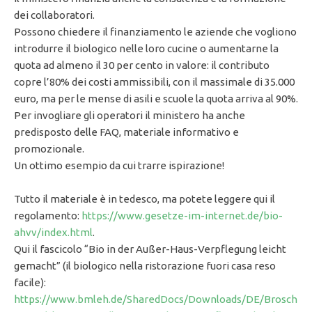
dei collaboratori.
Possono chiedere il finanziamento le aziende che vogliono
introdurre il biologico nelle loro cucine o aumentarne la
quota ad almeno il 30 per cento in valore: il contributo
copre l’80% dei costi ammissibili, con il massimale di 35.000
euro, ma per le mense di asili e scuole la quota arriva al 90%.
Per invogliare gli operatori il ministero ha anche
predisposto delle FAQ, materiale informativo e
promozionale.
Un ottimo esempio da cui trarre ispirazione!
Tutto il materiale è in tedesco, ma potete leggere qui il
regolamento:
https://www.gesetze-im-internet.de/bio-
ahvv/index.html
.
Qui il fascicolo “Bio in der Außer-Haus-Verpflegung leicht
gemacht” (il biologico nella ristorazione fuori casa reso
facile):
https://www.bmleh.de/SharedDocs/Downloads/DE/Brosch