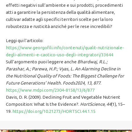
effetti negativi sull’ambiente e sui prodotti, procedimenti
atti a garantire la persistenza della qualità alimentare,
cultivar adatte agli specifici territori scelte per la loro
robustezza e rusticità anziché per le rese incredibili?
Leggi qui l’articolo:
https://www.georgofili.info/contenuti/qualit-nutrizionale-
degli-alimenti-e-caotico-uso-degli-integratori/33644
Sull’argomento puoi leggere anche
Bhardwaj, R.L.;
Parashar, A.; Parewa, H.P.; Vyas, L. An Alarming Decline in
the Nutritional Quality of Foods: The Biggest Challenge for
Future Generations’ Health. Foods2024, 13, 877
.
https://www.mdpi.com/2304-8158/13/6/877
Davis, D. R. (2009). Declining Fruit and Vegetable Nutrient
Composition: What Is the Evidence?.
HortScience
,
44
(1), 15–
19.
https://doi.org/10.21273/HORTSCI.44.1.15