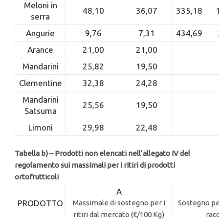
Meloni in
48,10
36,07
335,18
serra
Angurie
9,76
7,31
434,69
Arance
21,00
21,00
Mandarini
25,82
19,50
Clementine
32,38
24,28
Mandarini
25,56
19,50
Satsuma
Limoni
29,98
22,48
Tabella b) – Prodotti non elencati nell’allegato IV del
regolamento sui massimali per i ritiri di prodotti
ortofrutticoli
A
PRODOTTO
Massimale di sostegno per i
Sostegno per
ritiri dal mercato (€/100 Kg)
racc