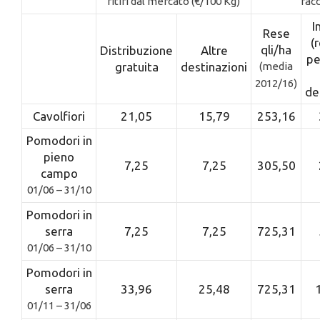
ritiri dal mercato (€/100 Kg)
racc
I
Rese
(
qli/ha
Distribuzione
Altre
pe
gratuita
destinazioni
(media
2012/16)
de
Cavolfiori
21,05
15,79
253,16
Pomodori in
pieno
7,25
7,25
305,50
campo
01/06 – 31/10
Pomodori in
serra
7,25
7,25
725,31
01/06 – 31/10
Pomodori in
serra
33,96
25,48
725,31
01/11 – 31/06