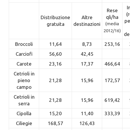
I
Rese
(
qli/ha
Distribuzione
Altre
pe
gratuita
destinazioni
(media
2012/16)
de
Broccoli
11,64
8,73
253,16
Carciofi
56,60
42,45
Carote
23,16
17,37
466,64
Cetrioli in
pieno
21,28
15,96
172,57
campo
Cetrioli in
21,28
15,96
619,42
serra
Cipolla
15,20
11,40
333,39
Ciliegie
168,57
126,43