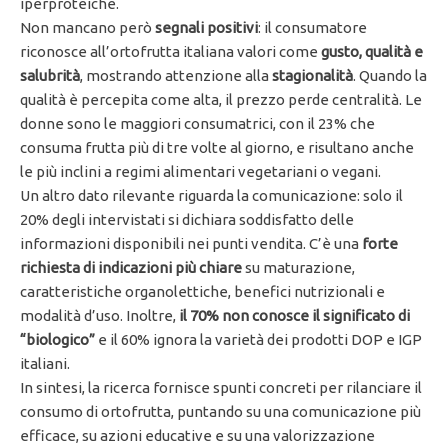
iperproteiche.
Non mancano però
segnali positivi
: il consumatore
riconosce all’ortofrutta italiana valori come
gusto, qualità e
salubrità
, mostrando attenzione alla
stagionalità
. Quando la
qualità è percepita come alta, il prezzo perde centralità. Le
donne sono le maggiori consumatrici, con il 23% che
consuma frutta più di tre volte al giorno, e risultano anche
le più inclini a regimi alimentari vegetariani o vegani.
Un altro dato rilevante riguarda la comunicazione: solo il
20% degli intervistati si dichiara soddisfatto delle
informazioni disponibili nei punti vendita. C’è una
forte
richiesta di indicazioni più chiare
su maturazione,
caratteristiche organolettiche, benefici nutrizionali e
modalità d’uso. Inoltre,
il 70% non conosce il significato di
“biologico”
e il 60% ignora la varietà dei prodotti DOP e IGP
italiani.
In sintesi, la ricerca fornisce spunti concreti per rilanciare il
consumo di ortofrutta, puntando su una comunicazione più
efficace, su azioni educative e su una valorizzazione