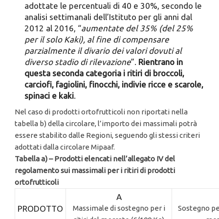
adottate le percentuali di 40 e 30%, secondo le
analisi settimanali dell’Istituto per gli anni dal
2012 al 2016, “
aumentate del 35% (del 25%
per il solo Kaki), al fine di compensare
parzialmente il divario dei valori dovuti al
diverso stadio di rilevazione
”.
Rientrano in
questa seconda categoria i ritiri di broccoli,
carciofi, fagiolini, finocchi, indivie ricce e scarole,
spinaci e kaki
.
Nel caso di prodotti ortofrutticoli non riportati nella
tabella b) della circolare, l’importo dei massimali potrà
essere stabilito dalle Regioni, seguendo gli stessi criteri
adottati dalla circolare Mipaaf.
Tabella a) – Prodotti elencati nell’allegato IV del
regolamento sui massimali per i ritiri di prodotti
ortofrutticoli
A
PRODOTTO
Massimale di sostegno per i
Sostegno per