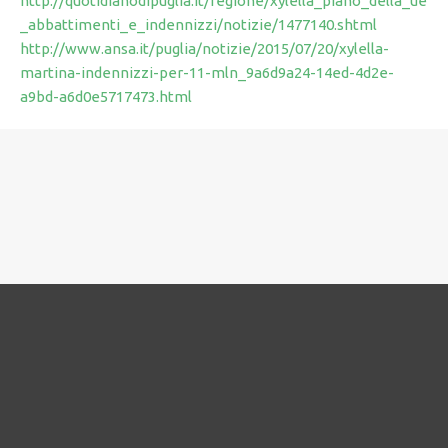
http://quotidianodipuglia.it/regione/xylella_piano_della_ue
_abbattimenti_e_indennizzi/notizie/1477140.shtml
http://www.ansa.it/puglia/notizie/2015/07/20/xylella-
martina-indennizzi-per-11-mln_9a6d9a24-14ed-4d2e-
a9bd-a6d0e5717473.html