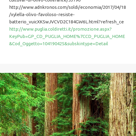
http://www.adnkronos.com/soldi/economia/2017/04/18
/xylella-olivo-favoloso-resiste-
batterio_vuicXKSwJVCVD2C184GW6L.html?refresh_ce
http://www.puglia.coldiretti.it/promozione.aspx?
KeyPub=GP_CD_PUGLIA_HOME%7CCD_PUGLIA_HOME
&Cod_Oggetto=104190425&subskintype=Detail