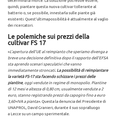
determina la morte. La soluzione potrebbe essere,
quindi, piantare questa nuova cultivar tollerante al
batterio o, se possibile, innestarla sulle piante già
esistenti. Quest’ultimapossibilità è attualmente al vaglio
dei ricercatori.
Le polemiche sui prezzi della
cultivar FS 17
«
L’apertura dell’UE al reimpianto che speriamo divenga a
breve una decisione definitiva dopo il rapporto dell’EFSA
sta aprendo scenari speculativi che vanno
immediatamente stroncati
. La possibilità di reimpiantare
la varietà FS-17 sta facendo schizzare i prezzi delle
piantine
, oggi vendute in regime di monopolio. Piantine
di 12 mesi e altezza di 0,80 cm, usualmente vendute a 2
euro, stanno registrando prezzi da capogiro fino a euro
3,60+IVA a pianta
».
Questa la denuncia del Presidente di
UNAPROL, David Granieri, durante il suo sopralluogo
a Lecce su un campo sperimentale.