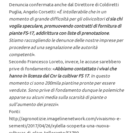
Denuncia confermata anche dal Direttore di Coldiretti
Puglia, Angelo Corsetti: «
È intollerabile che in un
momento di grande difficoltà per gli olivicoltori
ci sia chi
voglia speculare, promuovendo contratti di fornitura di
piante FS-17, addirittura con liste di prenotazione
.
Stiamo raccogliendo le denunce delle nostre imprese per
procedere ad una segnalazione alle autorità
competenti
».
Secondo Francesco Loreto, invece, le accuse sarebbero
prive di fondamento: «
Abbiamo contattato i vivai che
hanno in licenza dal Cnr la cultivar FS 17
. In questo
momento ci sono 200mila piantine pronte per essere
vendute. Sono prive di fondamento dunque le polemiche
apparse su alcuni media sulla scarsità di piante o
sull’aumento dei prezzi
»
.
Fonti:
http://agronotizie.imagelinenetwork.com/vivaismo-e-
sementi/2017/04/26/xylella-scoperta-una-nuova-
cultuvar-di-olivo-tollerante/53790