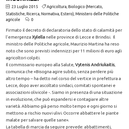
23 Luglio 2015
Agricoltura
,
Biologico (Mercato,
Statistiche, Ricerca, Normativa, Estero)
,
Ministero delle Politiche
agricole
0
Firmato il decreto di declaratoria dello stato di calamità per
l’emergenza
Xylella
nelle province di Lecce e Brindisi. Il
ministro delle Politiche agricole, Maurizio Martina ha reso
noto che sono previsti indennizzi per 11 milioni di euro agli
agricoltori colpiti.
Il commissario europeo alla Salute,
Vytenis Andriukaitis
,
comunica che «Bisogna agire subito, senza perdere più
altro tempo – ha detto nel corso del vertice in prefettura a
Lecce, dopo aver ascoltato sindaci, comitati spontanei e
associazioni olivicole -. Siamo in presenza di una situazione
in evoluzione, che può espandersi e contagiare altre
varietà. Abbiamo già perso molto tempo e ogni giorno si
mettono a rischio nuovi ulivi. Occorre abbattere le piante
malate per salvare quelle sane».
La tabella di marcia da seguire prevede: abbattimenti,