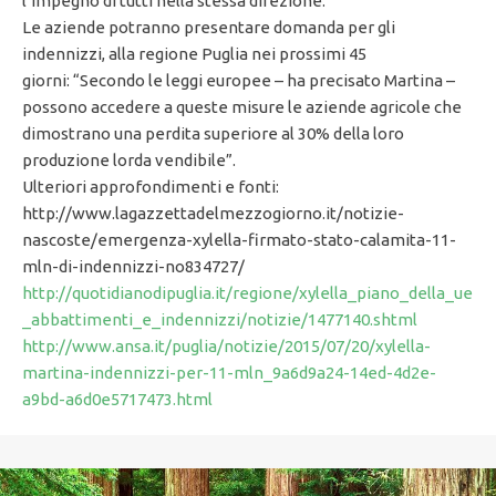
l’impegno di tutti nella stessa direzione.
Le aziende potranno presentare domanda per gli
indennizzi, alla regione Puglia nei prossimi 45
giorni: “Secondo le leggi europee – ha precisato Martina –
possono accedere a queste misure le aziende agricole che
dimostrano una perdita superiore al 30% della loro
produzione lorda vendibile”.
Ulteriori approfondimenti e fonti:
http://www.lagazzettadelmezzogiorno.it/notizie-
nascoste/emergenza-xylella-firmato-stato-calamita-11-
mln-di-indennizzi-no834727/
http://quotidianodipuglia.it/regione/xylella_piano_della_ue
_abbattimenti_e_indennizzi/notizie/1477140.shtml
http://www.ansa.it/puglia/notizie/2015/07/20/xylella-
martina-indennizzi-per-11-mln_9a6d9a24-14ed-4d2e-
a9bd-a6d0e5717473.html