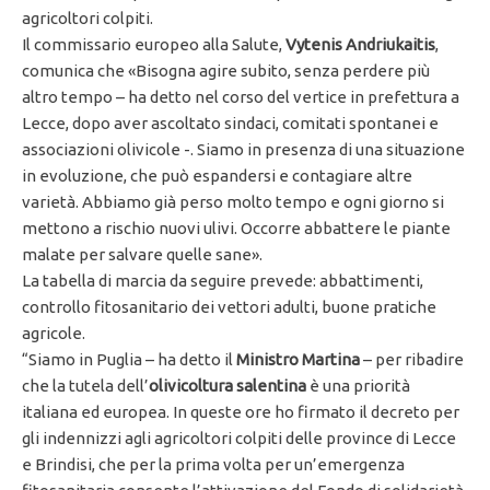
agricoltori colpiti.
Il commissario europeo alla Salute,
Vytenis Andriukaitis
,
comunica che «Bisogna agire subito, senza perdere più
altro tempo – ha detto nel corso del vertice in prefettura a
Lecce, dopo aver ascoltato sindaci, comitati spontanei e
associazioni olivicole -. Siamo in presenza di una situazione
in evoluzione, che può espandersi e contagiare altre
varietà. Abbiamo già perso molto tempo e ogni giorno si
mettono a rischio nuovi ulivi. Occorre abbattere le piante
malate per salvare quelle sane».
La tabella di marcia da seguire prevede: abbattimenti,
controllo fitosanitario dei vettori adulti, buone pratiche
agricole.
“Siamo in Puglia – ha detto il
Ministro Martina
– per ribadire
che la tutela dell’
olivicoltura salentina
è una priorità
italiana ed europea. In queste ore ho firmato il decreto per
gli indennizzi agli agricoltori colpiti delle province di Lecce
e Brindisi, che per la prima volta per un’emergenza