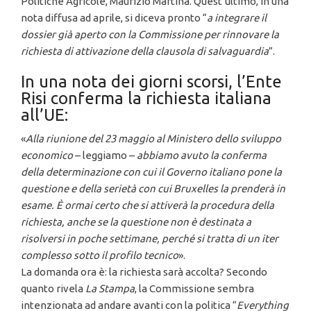
Politiche Agricole, Maurizio Martina. Quest’ultimo, in una
nota diffusa ad aprile, si diceva pronto “
a integrare il
dossier già aperto con la Commissione per rinnovare la
richiesta di attivazione della clausola di salvaguardia
”.
In una nota dei giorni scorsi, l’Ente
Risi conferma la richiesta italiana
all’UE:
«
Alla riunione del 23 maggio al Ministero dello sviluppo
economico
– leggiamo –
abbiamo avuto la conferma
della determinazione con cui il Governo italiano pone la
questione e della serietà con cui Bruxelles la prenderà in
esame. È ormai certo che si attiverà la procedura della
richiesta, anche se la questione non è destinata a
risolversi in poche settimane, perché si tratta di un iter
complesso sotto il profilo tecnico
».
La domanda ora è: la richiesta sarà accolta? Secondo
quanto rivela
La Stampa
, la Commissione sembra
intenzionata ad andare avanti con la politica “
Everything