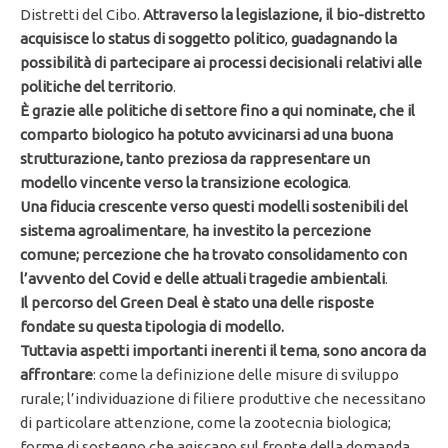
Distretti del Cibo.
Attraverso la legislazione, il bio-distretto
acquisisce lo status di soggetto politico
,
guadagnando la
possibilità di partecipare ai processi decisionali relativi alle
politiche del territorio
.
È grazie alle politiche di settore fino a qui nominate, che il
comparto biologico ha potuto avvicinarsi ad una buona
strutturazione, tanto preziosa da rappresentare un
modello vincente verso la transizione ecologica
.
Una fiducia crescente
verso questi modelli sostenibili del
sistema agroalimentare
,
ha investito la percezione
comune;
percezione che ha trovato consolidamento con
l’avvento del Covid e delle attuali tragedie ambientali
.
Il percorso del Green Deal è stato una delle risposte
fondate su questa tipologia di modello.
Tuttavia aspetti importanti inerenti il tema
,
sono ancora da
affrontare
: come la definizione delle misure di sviluppo
rurale; l’individuazione di filiere produttive che necessitano
di particolare attenzione, come la zootecnia biologica;
forme di sostegno che agiscano sul fronte della domanda