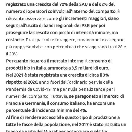
registrato una crescita del 70% della SAU e del 62% del
numero di operatori coinvolti all’interno del comparto.
È
rilevante osservare come
gli incrementi maggiori, siano
seguiti all’uscita di bandi regionali dei PSR per poi
proseguire la crescita con picchi di intensità minore, ma
costante
. Prati pascoli e foraggere, rimangono le categorie
più rappresentate, con percentuali che si aggirano tra il 28 e
il 20%.
Per quanto riguarda il mercato interno: il consumo di
prodotti bio in Italia, ammonta a 3,5 miliardi di euro
.
Nel 2021 è stata registrata una crescita di circa il 3%
rispetto al 2020
, anno fuori dall’ordinario per via della
Pandemia da Covid-19, ma per nulla penalizzante per i
numeri del comparto. Tuttavia,
se paragonato ai mercati di
Francia e Germania, il consumo italiano, ha ancora una
percentuale di incidenza minima del 4%.
Al fine di rendere accessibile questo tipo di produzione a
tutte le fasce della popolazione, nel 2017 è stato istituito un
fondo da parte del Mipaaf per potenziare qualità e