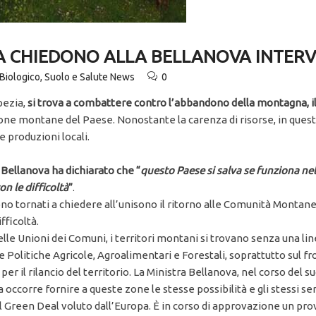
ARA CHIEDONO ALLA BELLANOVA INTE
Biologico
,
Suolo e Salute News
0
Spezia,
si trova a combattere contro l’abbandono della montagna, i
zone montane del Paese. Nonostante la carenza di risorse, in quest’
e produzioni locali.
ra Bellanova ha dichiarato che “
questo Paese si salva se funziona ne
on le difficoltà
”
.
ono tornati a chiedere all’unisono il ritorno alle Comunità Montane
fficoltà.
elle Unioni dei Comuni, i territori montani si trovano senza una li
 Politiche Agricole, Agroalimentari e Forestali, soprattutto sul f
er il rilancio del territorio. La Ministra Bellanova, nel corso del 
a occorre fornire a queste zone le stesse possibilità e gli stessi se
del Green Deal voluto dall’Europa. È in corso di approvazione un pr