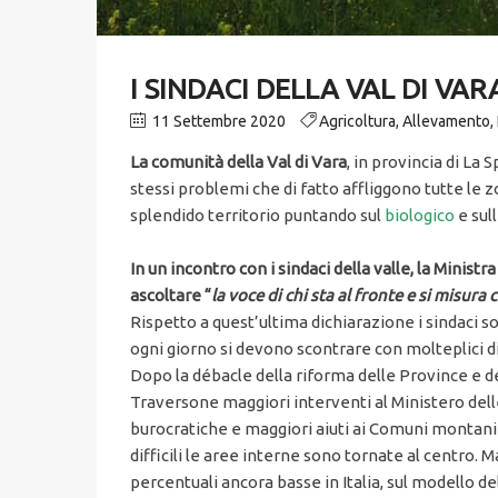
I SINDACI DELLA VAL DI V
11 Settembre 2020
Agricoltura
,
Allevamento
,
La comunità della Val di Vara
, in provincia di La 
stessi problemi che di fatto affliggono tutte le 
splendido territorio puntando sul
biologico
e sull
In un incontro con i sindaci della valle, la Minist
ascoltare “
la voce di chi sta al fronte e si misura c
Rispetto a quest’ultima dichiarazione i sindaci s
ogni giorno si devono scontrare con molteplici di
Dopo la débacle della riforma delle Province e d
Traversone maggiori interventi al Ministero delle
burocratiche e maggiori aiuti ai Comuni montani p
difficili le aree interne sono tornate al centro. M
percentuali ancora basse in Italia, sul modello 