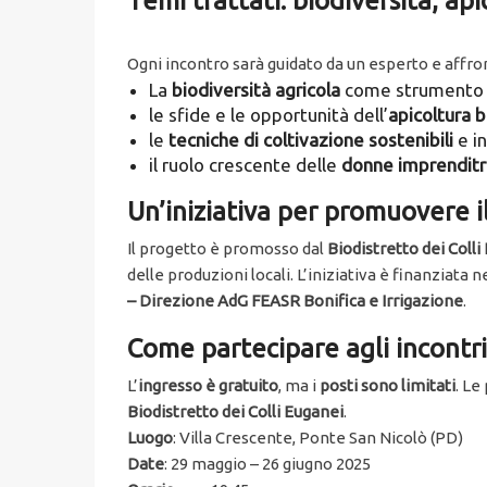
Temi trattati: biodiversità, ap
Ogni incontro sarà guidato da un esperto e affr
La
biodiversità agricola
come strumento d
le sfide e le opportunità dell’
apicoltura b
le
tecniche di coltivazione sostenibili
e i
il ruolo crescente delle
donne imprenditri
Un’iniziativa per promuovere il 
Il progetto è promosso dal
Biodistretto dei Colli
delle produzioni locali. L’iniziativa è finanziata 
– Direzione AdG FEASR Bonifica e Irrigazione
.
Come partecipare agli incontri
L’
ingresso è gratuito
, ma i
posti sono limitati
. Le
Biodistretto dei Colli Euganei
.
Luogo
: Villa Crescente, Ponte San Nicolò (PD)
Date
: 29 maggio – 26 giugno 2025