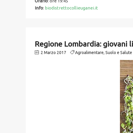
Orario
: ore 19:45
Info
:
biodistrettocollieuganei.it
Regione Lombardia: giovani lin
2 Marzo 2017
Agroalimentare
,
Suolo e Salut