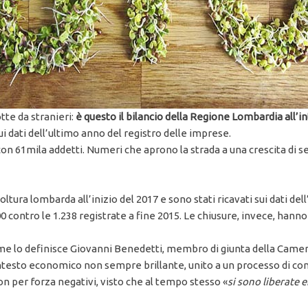
tte da stranieri:
è questo il bilancio della Regione Lombardia all’i
ui dati dell’ultimo anno del registro delle imprese.
con 61mila addetti. Numeri che aprono la strada a una crescita di se
ltura lombarda all’inizio del 2017 e sono stati ricavati sui dati del
.500 contro le 1.238 registrate a fine 2015. Le chiusure, invece, ha
ome lo definisce Giovanni Benedetti, membro di giunta della Camer
esto economico non sempre brillante, unito a un processo di con
n per forza negativi, visto che al tempo stesso «
si sono liberate 