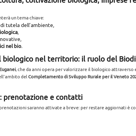
icoltura, coltivazione biologica, imprese f
onterà un tema chiave:
i tutela dell’ambiente,
iologica
,
nnovative,
ci nel bio
.
biologico nel territorio: il ruolo del Biod
 Euganei
, che da anni opera per valorizzare il biologico attravers
nell’ambito del
Completamento di Sviluppo Rurale per il Veneto 2
: prenotazione e contatti
 prenotazioni saranno attivate a breve: per restare aggiornati è consi