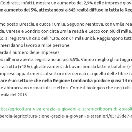
Coldiretti, infatti, mostra un aumento del 2,9% delle imprese giov
n aumento del 5%, attestandosi a 645 realtà diffuse in tutta la R
imo posto Brescia, a quota 10mila. Seguono Mantova, con 8mila rea
a, Varese e Sondrio con circa 2mila realtà e Lecco con più di mille.
lo, si registra un calo dell’1,3%, con 61 mila unità. Raggiungono tu
anieri danno lavoro a mille persone.
guarda il numero delle imprese?
ati all’aria aperta registrano un più 5,5%. Vanno meglio gli ortaggi e 
a frutta (+18%), gli allevamenti di bovini non da latte e bufalini (+
imprese appartenenti al settore dei cereali e a quello delle fibre te
are è un settore che nella Regione Lombardia produce quasi 14 mil
 abbracciano ormai tutti i settori. Come il biologico che negli ult
mila del 2016.
tta/agricoltura-viva-grazie-a-giovani-e-stranieriboom-di-apico
ombardia-lagricoltura-tiene-grazie-a-giovani-e-stranieri/65129de