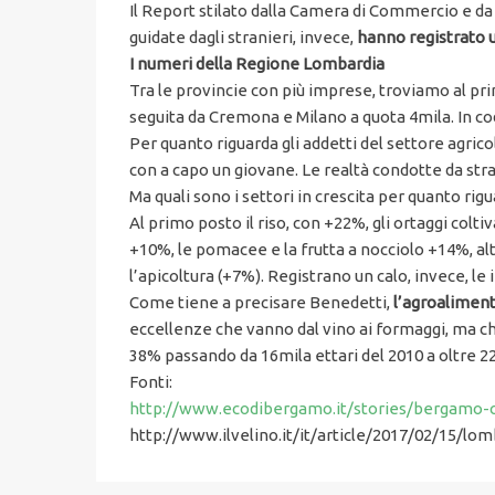
Il Report stilato dalla Camera di Commercio e da 
guidate dagli stranieri, invece,
hanno registrato u
I numeri della Regione Lombardia
Tra le provincie con più imprese, troviamo al pr
seguita da Cremona e Milano a quota 4mila. In cod
Per quanto riguarda gli addetti del settore agrico
con a capo un giovane. Le realtà condotte da str
Ma quali sono i settori in crescita per quanto ri
Al primo posto il riso, con +22%, gli ortaggi coltiv
+10%, le pomacee e la frutta a nocciolo +14%, altr
l’apicoltura (+7%). Registrano un calo, invece, le 
Come tiene a precisare Benedetti,
l’agroaliment
eccellenze che vanno dal vino ai formaggi, ma che
38% passando da 16mila ettari del 2010 a oltre 22
Fonti:
http://www.ecodibergamo.it/stories/bergamo-ci
http://www.ilvelino.it/it/article/2017/02/15/l