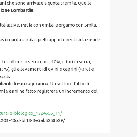
ani che sono arrivate a quota tremila. Quelle
egione Lombardia
.
ltà attive, Pavia con 6mila, Bergamo con 5mila,
ttavia quota 4 mila, quelli appartenenti ad aziende
le colture in serra con +10%, i fiori in serra,
13%), gli allevamenti di ovini e caprini (+3%) e
ssili.
iardi di euro ogni anno
. Un settore fatto di
imi 6 anni ha fatto registrare un incremento del
ltura-e-biologico_1224556_11/
7-c203-40cd-bf18-3e5ab5258b29/