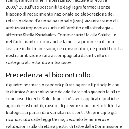
i tempi di adozione rimpiazzando l’attuale direttiva
2009/128 sull’uso sostenibile degli agrofarmaci senza
biaogno di recepimento nazionale ed elaborazione del
relativo Piano d’azione nazionale (Pan). «Manterremo gli
ambiziosi impegni assunti nell’ambito della strategia –
afferma
Stella Kyriakides
, Commissaria Ue alla Salute– e
nel farlo manterremo anche la nostra promessa di non
lasciare indietro nessuno, né consumatori, né produttori. La
nostra ambizione sarà accompagnata da un livello di
sostegno altrettanto ambizioso».
Precedenza al biocontrollo
Il quadro normativo renderà più stringente il principio che
la chimica è una soluzione da adottare solo quando le altre
sono insufficienti. Solo dopo, cioè, aver applicato pratiche
agricole sostenibili, misure di prevenzione, metodi di lotta
biologica ai parassiti o varietà resistenti. Un principio già
riconosciuto dalle leggi Ue ma, secondo le numerose
valutazioni sulla direttiva pesticidi fatte dalla Commissione