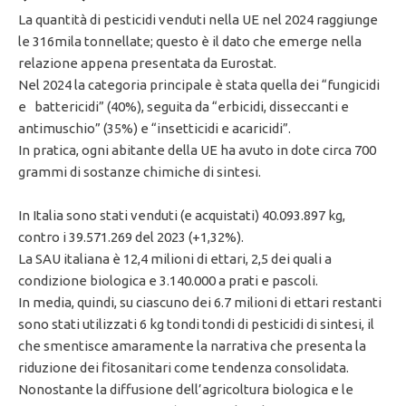
La quantità di pesticidi venduti nella UE nel 2024 raggiunge
le 316mila tonnellate; questo è il dato che emerge nella
relazione appena presentata da Eurostat.
Nel 2024 la categoria principale è stata quella dei “fungicidi
e battericidi” (40%), seguita da “erbicidi, disseccanti e
antimuschio” (35%) e “insetticidi e acaricidi”.
In pratica, ogni abitante della UE ha avuto in dote circa 700
grammi di sostanze chimiche di sintesi.
In Italia sono stati venduti (e acquistati) 40.093.897 kg,
contro i 39.571.269 del 2023 (+1,32%).
La SAU italiana è 12,4 milioni di ettari, 2,5 dei quali a
condizione biologica e 3.140.000 a prati e pascoli.
In media, quindi, su ciascuno dei 6.7 milioni di ettari restanti
sono stati utilizzati 6 kg tondi tondi di pesticidi di sintesi, il
che smentisce amaramente la narrativa che presenta la
riduzione dei fitosanitari come tendenza consolidata.
Nonostante la diffusione dell’agricoltura biologica e le