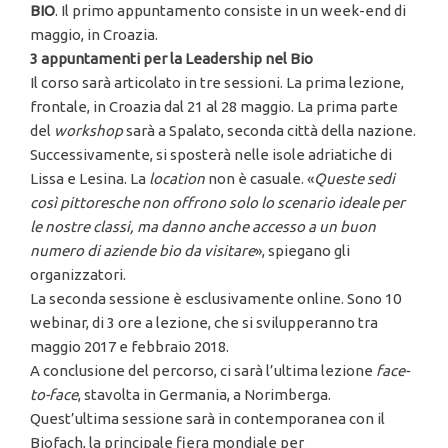
BIO
. Il primo appuntamento consiste in un week-end di
maggio, in Croazia.
3 appuntamenti per la Leadership nel Bio
Il corso sarà articolato in tre sessioni. La prima lezione,
frontale, in Croazia dal 21 al 28 maggio. La prima parte
del
workshop
sarà a Spalato, seconda città della nazione.
Successivamente, si sposterà nelle isole adriatiche di
Lissa e Lesina. La
location
non è casuale. «
Queste sedi
così pittoresche non offrono solo lo scenario ideale per
le nostre classi, ma danno anche accesso a un buon
numero di aziende bio da visitare
», spiegano gli
organizzatori.
La seconda sessione è esclusivamente online. Sono 10
webinar, di 3 ore a lezione, che si svilupperanno tra
maggio 2017 e febbraio 2018.
A conclusione del percorso, ci sarà l’ultima lezione
face-
to-face
, stavolta in Germania, a Norimberga.
Quest’ultima sessione sarà in contemporanea con il
Biofach, la principale fiera mondiale per