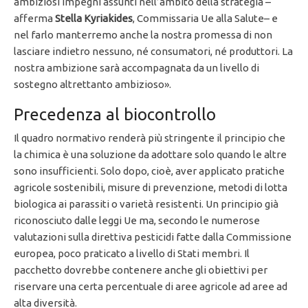
ambiziosi impegni assunti nell’ambito della strategia –
afferma
Stella Kyriakides
, Commissaria Ue alla Salute– e
nel farlo manterremo anche la nostra promessa di non
lasciare indietro nessuno, né consumatori, né produttori. La
nostra ambizione sarà accompagnata da un livello di
sostegno altrettanto ambizioso».
Precedenza al biocontrollo
Il quadro normativo renderà più stringente il principio che
la chimica è una soluzione da adottare solo quando le altre
sono insufficienti. Solo dopo, cioè, aver applicato pratiche
agricole sostenibili, misure di prevenzione, metodi di lotta
biologica ai parassiti o varietà resistenti. Un principio già
riconosciuto dalle leggi Ue ma, secondo le numerose
valutazioni sulla direttiva pesticidi fatte dalla Commissione
europea, poco praticato a livello di Stati membri. Il
pacchetto dovrebbe contenere anche gli obiettivi per
riservare una certa percentuale di aree agricole ad aree ad
alta diversità.