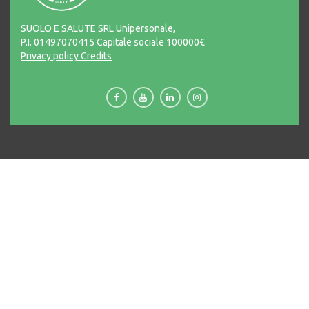
SUOLO E SALUTE SRL Unipersonale,
P.I. 01497070415 Capitale sociale 100000€
Privacy policy
Credits