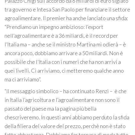
Palazzo Chigi sull’accordo da 6 miliardi di euro siglato
tra governo e Intesa San Paolo per finanziare il settore
agroalimentare. Il premier ha anche lanciato una sfida:
“Prendiamo un impegno ambizioso: l’export
nell’agroalimentare è a 36 miliardi, è il record per
l’Italia ma – anche se il ministro Martina mi odierà – è
ancora poco, dobbiamo arrivare a 50 miliardi. Non è
possibile che l’Italia con i numeri che ha non arrivi a
quei livelli. Ci arriviamo, ci metteremo qualche anno
ma ci arriviamo”.
“Il messaggio simbolico – ha continuato Renzi – è che
in Italia l’agricoltura e l’agroalimentare non sono il
passato del paese ma la pagina più bella
chescriveremo. In questi anni abbiamo perduto la sfida
della filiera del valore del prezzo, perchè non è stato
fatto abbastanza. Dobbiamo far tornare di moda tutto