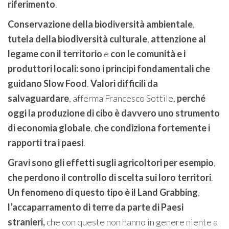
riferimento
.
Conservazione della biodiversità
ambientale
,
tutela della biodiversità culturale
,
attenzione al
legame con il territorio
e
con le comunità e i
produttori locali: sono i principi fondamentali che
guidano Slow Food
.
Valori difficili da
salvaguardare
, afferma Francesco Sottile,
perché
oggi la produzione di cibo è davvero uno strumento
di economia globale
,
che condiziona fortemente i
rapporti tra i paesi
.
Gravi sono gli effetti sugli agricoltori per esempio
,
che perdono il controllo di scelta sui loro territori
.
Un fenomeno di questo tipo è il Land Grabbing
,
l’accaparramento di terre da parte di Paesi
stranieri,
che con queste non hanno in genere niente a