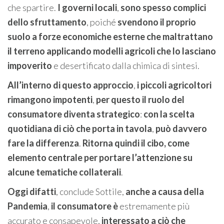
che spartire.
I governi locali
,
sono spesso complici
dello sfruttamento
, poiché
svendono il proprio
suolo a forze economiche esterne
che maltrattano
il terreno applicando modelli agricoli che lo lasciano
impoverito
e desertificato dalla chimica di sintesi.
All’interno di questo approccio
,
i piccoli agricoltori
rimangono impotenti
,
per questo il ruolo del
consumatore diventa strategico
:
con la scelta
quotidiana di ciò che porta in tavola
,
può davvero
fare la differenza
.
Ritorna quindi il cibo, come
elemento centrale per portare l’attenzione su
alcune tematiche collaterali
.
Oggi difatti
, conclude Sottile,
anche a causa della
Pandemia
,
il consumatore è
estremamente più
accurato e consapevole,
interessato a ciò che