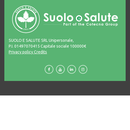
SUOLO E SALUTE SRL Unipersonale,
P.I. 01497070415 Capitale sociale 100000€
Privacy policy
Credits