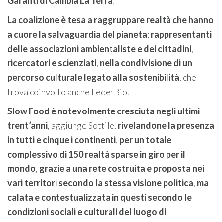
Garanti di Cambia La Terra
.
La coalizione è tesa a raggruppare realtà che hanno
a cuore la salvaguardia del pianeta
:
rappresentanti
delle associazioni ambientaliste e dei cittadini
,
ricercatori e scienziati
,
nella condivisione di un
percorso culturale legato alla sostenibilità
, che
trova coinvolto anche FederBio.
Slow Food è notevolmente cresciuta negli ultimi
trent’anni
, aggiunge Sottile,
rivelandone la presenza
in tutti e cinque i continenti
,
per un totale
complessivo di 150 realtà sparse in giro per il
mondo
,
grazie a una rete costruita e proposta nei
vari territori secondo la stessa visione politica
,
ma
calata e contestualizzata
in questi secondo le
condizioni sociali e culturali del
luogo di