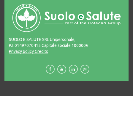
SUOLO E SALUTE SRL Unipersonale,
P.I. 01497070415 Capitale sociale 100000€
Privacy policy
Credits