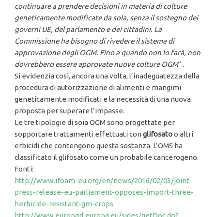
continuare a prendere decisioni in materia di colture
geneticamente modificate da sola, senza il sostegno dei
governi UE, del parlamento e dei cittadini. La
Commissione ha bisogno di rivedere il sistema di
approvazione degli OGM. Fino a quando non lo farà, non
dovrebbero essere approvate nuove colture OGM
” .
Si evidenzia così, ancora una volta, l’inadeguatezza della
procedura di autorizzazione di alimenti e mangimi
geneticamente modificati e la necessità di una nuova
proposta per superare l’impasse.
Le tre tipologie di soia OGM sono progettate per
sopportare trattamenti effettuati con
glifosato
o altri
erbicidi che contengono questa sostanza. L’OMS ha
classificato il glifosato come un probabile cancerogeno.
Fonti:
http://www.ifoam-eu.org/en/news/2016/02/03/joint-
press-release-eu-parliament-opposes-import-three-
herbicide-resistant-gm-crops
http://www.europarl.europa.eu/sides/getDoc.do?