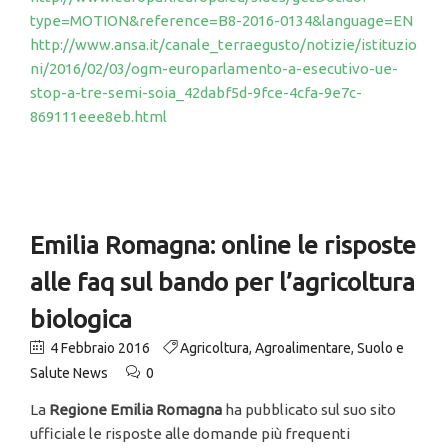
type=MOTION&reference=B8-2016-0134&language=EN
http://www.ansa.it/canale_terraegusto/notizie/istituzio
ni/2016/02/03/ogm-europarlamento-a-esecutivo-ue-
stop-a-tre-semi-soia_42dabf5d-9fce-4cfa-9e7c-
869111eee8eb.html
Emilia Romagna: online le risposte
alle faq sul bando per l’agricoltura
biologica
4 Febbraio 2016
Agricoltura
,
Agroalimentare
,
Suolo e
Salute News
0
La
Regione Emilia Romagna
ha pubblicato sul suo sito
ufficiale le risposte alle domande più frequenti