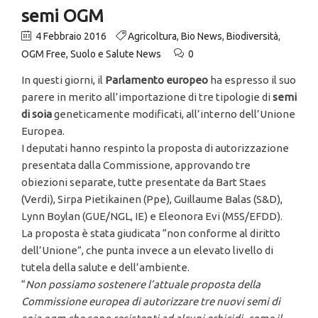
semi OGM
4 Febbraio 2016
Agricoltura
,
Bio News
,
Biodiversità
,
OGM Free
,
Suolo e Salute News
0
In questi giorni, il
Parlamento europeo
ha espresso il suo
parere in merito all’importazione di tre tipologie di
semi
di soia
geneticamente modificati, all’interno dell’Unione
Europea.
I deputati hanno respinto la proposta di autorizzazione
presentata dalla Commissione, approvando tre
obiezioni separate, tutte presentate da Bart Staes
(Verdi), Sirpa Pietikainen (Ppe), Guillaume Balas (S&D),
Lynn Boylan (GUE/NGL, IE) e Eleonora Evi (M5S/EFDD).
La proposta è stata giudicata “non conforme al diritto
dell’Unione”, che punta invece a un elevato livello di
tutela della salute e dell’ambiente.
“
Non possiamo sostenere l’attuale proposta della
Commissione europea di autorizzare tre nuovi semi di