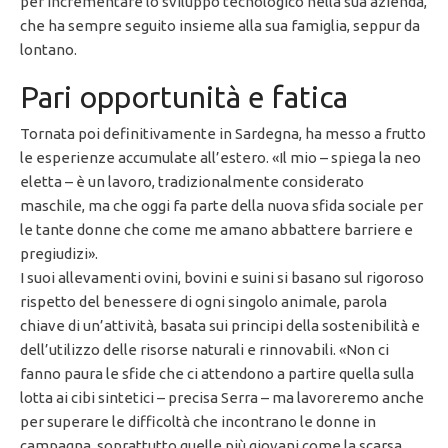
per incrementare lo sviluppo tecnologico nella sua azienda,
che ha sempre seguito insieme alla sua famiglia, seppur da
lontano.
Pari opportunità e fatica
Tornata poi definitivamente in Sardegna, ha messo a frutto
le esperienze accumulate all’estero. «Il mio – spiega la neo
eletta – è un lavoro, tradizionalmente considerato
maschile, ma che oggi fa parte della nuova sfida sociale per
le tante donne che come me amano abbattere barriere e
pregiudizi».
I suoi allevamenti ovini, bovini e suini si basano sul rigoroso
rispetto del benessere di ogni singolo animale, parola
chiave di un’attività, basata sui principi della sostenibilità e
dell’utilizzo delle risorse naturali e rinnovabili. «Non ci
fanno paura le sfide che ci attendono a partire quella sulla
lotta ai cibi sintetici – precisa Serra – ma lavoreremo anche
per superare le difficoltà che incontrano le donne in
campagna, soprattutto quelle più giovani come la scarsa