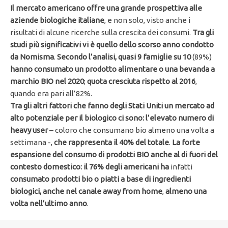
Il mercato americano offre una grande prospettiva alle
aziende biologiche italiane
, e non solo, visto anche i
risultati di alcune ricerche sulla crescita dei consumi.
Tra gli
studi più significativi vi è quello dello scorso anno condotto
da Nomisma
.
Secondo l’analisi, quasi 9 famiglie su 10
(89%)
hanno consumato un prodotto alimentare o una bevanda a
marchio BIO nel 2020
;
quota cresciuta rispetto al 2016
,
quando era pari all’82%.
Tra gli altri fattori che fanno degli Stati Uniti un mercato ad
alto potenziale per il biologico ci sono: l’elevato numero di
heavy user
– coloro che consumano bio almeno una volta a
settimana -,
che rappresenta il 40% del totale
.
La forte
espansione del consumo di prodotti BIO anche al di fuori del
contesto domestico: il 76% degli americani
ha
infatti
consumato prodotti bio o piatti a base di ingredienti
biologici, anche nel canale away from home
,
almeno una
volta nell’ultimo anno
.