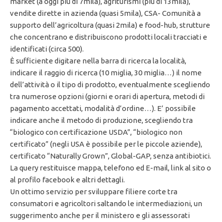
market (a oggi più di 7mila), agriturismi (più di 13mila),
vendite dirette in azienda (quasi 5mila), CSA- Comunità a
supporto dell’agricoltura (quasi 2mila) e food-hub, strutture
che concentrano e distribuiscono prodotti locali tracciati e
identificati (circa 500).
È sufficiente digitare nella barra di ricerca la località,
indicare il raggio di ricerca (10 miglia, 30 miglia…) il nome
dell’attività o il tipo di prodotto, eventualmente scegliendo
tra numerose opzioni (giorni e orari di apertura, metodi di
pagamento accettati, modalità d’ordine…). E’ possibile
indicare anche il metodo di produzione, scegliendo tra
“biologico con certificazione USDA”, “biologico non
certificato” (negli USA è possibile per le piccole aziende),
certificato “Naturally Grown”, Global-GAP, senza antibiotici.
La query restituisce mappa, telefono ed E-mail, link al sito o
al profilo facebook e altri dettagli.
Un ottimo servizio per sviluppare filiere corte tra
consumatori e agricoltori saltando le intermediazioni, un
suggerimento anche per il ministero e gli assessorati