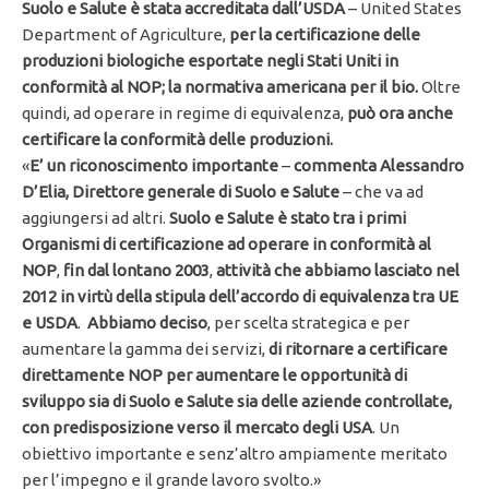
Suolo e Salute è stata accreditata dall’USDA
– United States
Department of Agriculture,
per la certificazione delle
produzioni biologiche esportate negli Stati Uniti in
conformità al NOP; la normativa americana per il bio.
Oltre
quindi, ad operare in regime di equivalenza,
può ora anche
certificare la conformità delle produzioni.
«
E’ un riconoscimento importante
–
commenta Alessandro
D’Elia
, Direttore generale di Suolo e Salute
– che va ad
aggiungersi ad altri.
Suolo e Salute è stato tra i primi
Organismi di certificazione ad operare in conformità al
NOP
,
fin dal lontano 2003
,
attività che abbiamo lasciato nel
2012 in virtù della stipula dell’accordo di equivalenza tra UE
e USDA
.
Abbiamo deciso
, per scelta strategica e per
aumentare la gamma dei servizi,
di ritornare a certificare
direttamente NOP per aumentare le opportunità di
sviluppo sia di Suolo e Salute sia delle aziende controllate,
con predisposizione verso il mercato degli USA
. Un
obiettivo importante e senz’altro ampiamente meritato
per l’impegno e il grande lavoro svolto.»