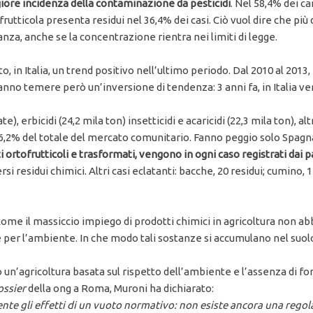
giore incidenza della contaminazione da pesticidi
. Nel 58,4% dei ca
rutticola presenta residui nel 36,4% dei casi. Ciò vuol dire che più 
, anche se la concentrazione rientra nei limiti di legge.
to, in Italia, un trend positivo nell’ultimo periodo. Dal 2010 al 2013,
14, fanno temere però un’inversione di tendenza: 3 anni fa, in Italia 
e), erbicidi (24,2 mila ton) insetticidi e acaricidi (22,3 mila ton), alt
l 16,2% del totale del mercato comunitario. Fanno peggio solo Spagn
i ortofrutticoli e trasformati, vengono in ogni caso registrati dai 
 residui chimici. Altri casi eclatanti: bacche, 20 residui; cumino, 1
e il massiccio impiego di prodotti chimici in agricoltura non abbi
e per l’ambiente. In che modo tali sostanze si accumulano nel suol
n’agricoltura basata sul rispetto dell’ambiente e l’assenza di for
ossier
della ong a Roma, Muroni ha dichiarato:
nte gli effetti di un vuoto normativo: non esiste ancora una rego