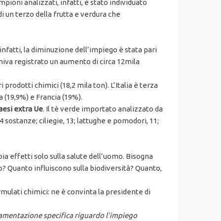
mpioni analizzati, infatti, è stato individuato
di un terzo della frutta e verdura che
 infatti, la diminuzione dell’impiego è stata pari
veniva registrato un aumento di circa 12mila
ri prodotti chimici (18,2 mila ton). L’Italia è terza
a (19,9%) e Francia (19%).
paesi extra Ue
. Il tè verde importato analizzato da
4 sostanze; ciliegie, 13; lattughe e pomodori, 11;
a effetti solo sulla salute dell’uomo. Bisogna
o? Quanto influiscono sulla biodiversità? Quanto,
mulati chimici: ne è convinta la presidente di
lamentazione specifica riguardo l’impiego