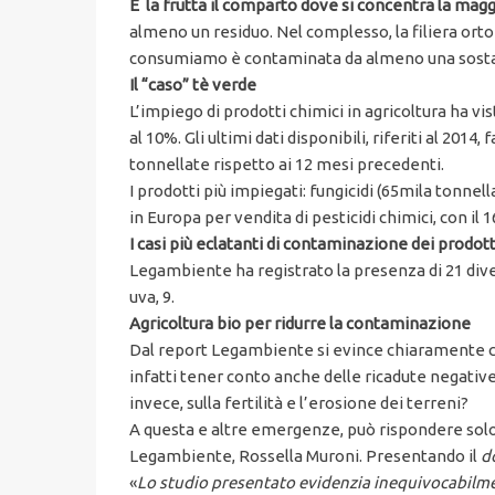
È la frutta il comparto dove si concentra la mag
almeno un residuo. Nel complesso, la filiera ortof
consumiamo è contaminata da almeno una sostanza
Il “caso” tè verde
L’impiego di prodotti chimici in agricoltura ha vis
al 10%. Gli ultimi dati disponibili, riferiti al 20
tonnellate rispetto ai 12 mesi precedenti.
I prodotti più impiegati: fungicidi (65mila tonnellat
in Europa per vendita di pesticidi chimici, con i
I casi più eclatanti di contaminazione dei prodott
Legambiente ha registrato la presenza di 21 diversi
uva, 9.
Agricoltura bio per ridurre la contaminazione
Dal report Legambiente si evince chiaramente com
infatti tener conto anche delle ricadute negativ
invece, sulla fertilità e l’erosione dei terreni?
A questa e altre emergenze, può rispondere solo u
Legambiente, Rossella Muroni. Presentando il
d
«
Lo studio presentato evidenzia inequivocabilme