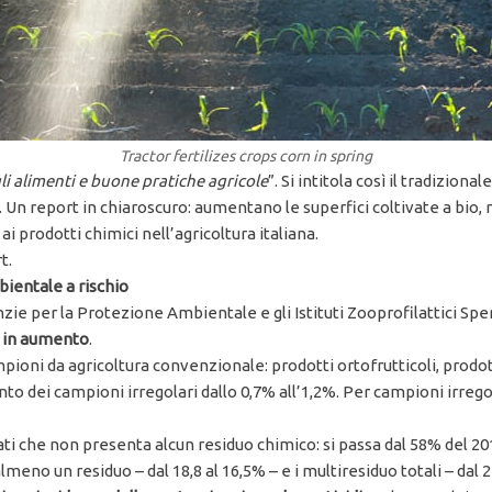
Tractor fertilizes crops corn in spring
egli alimenti e buone pratiche agricole
”. Si intitola così il tradizional
. Un report in chiaroscuro: aumentano le superfici coltivate a bio
ai prodotti chimici nell’agricoltura italiana.
t.
ientale a rischio
enzie per la Protezione Ambientale e gli Istituti Zooprofilattici Sp
i in aumento
.
 campioni da agricoltura convenzionale: prodotti ortofrutticoli, prod
o dei campioni irregolari dallo 0,7% all’1,2%. Per campioni irrego
zati che non presenta alcun residuo chimico: si passa dal 58% del 2
no un residuo – dal 18,8 al 16,5% – e i multiresiduo totali – dal 22