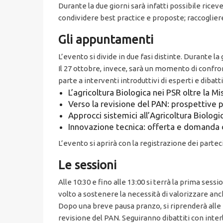
Durante la due giorni sarà infatti possibile ricev
condividere best practice e proposte; raccogliere
Gli appuntamenti
L’evento si divide in due fasi distinte. Durante la
Il 27 ottobre, invece, sarà un momento di confront
parte a interventi introduttivi di esperti e dibatt
L’agricoltura Biologica nei PSR oltre la M
Verso la revisione del PAN: prospettive pe
Approcci sistemici all’Agricoltura Biologi
Innovazione tecnica: offerta e domanda di
L’evento si aprirà con la registrazione dei partecip
Le sessioni
Alle 10:30 e fino alle 13:00 si terrà la prima sess
volto a sostenere la necessità di valorizzare anch
Dopo una breve pausa pranzo, si riprenderà alle 1
revisione del PAN. Seguiranno dibattiti con interl