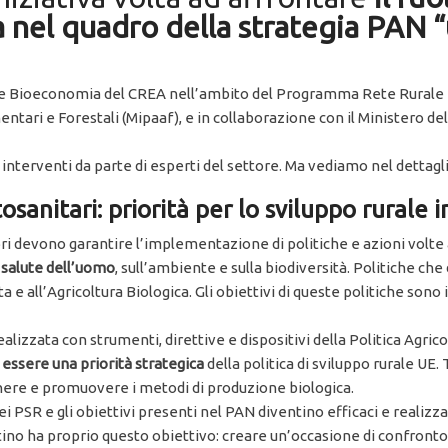
a nel quadro della strategia PAN “
e e Bioeconomia del CREA nell’ambito del Programma Rete Rurale N
ntari e Forestali (Mipaaf), e in collaborazione con il Ministero de
 interventi da parte di esperti del settore. Ma vediamo nel dettagl
osanitari: priorità per lo sviluppo rurale 
ri devono garantire l’implementazione di politiche e azioni volte 
a salute dell’uomo
, sull’ambiente e sulla biodiversità. Politiche ch
ata e all’Agricoltura Biologica. Gli obiettivi di queste politiche so
ealizzata con strumenti, direttive e dispositivi della Politica Agr
 essere una priorità strategica
della politica di sviluppo rurale UE. 
enere e promuovere i metodi di produzione biologica.
i PSR e gli obiettivi presenti nel PAN diventino efficaci e realizzab
ntino ha proprio questo obiettivo: creare un’occasione di confronto 