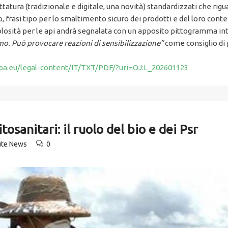
tatura (tradizionale e digitale, una novità) standardizzati che rig
o, frasi tipo per lo smaltimento sicuro dei prodotti e del loro cont
icolosità per le api andrà segnalata con un apposito pittogramma i
o. Può provocare reazioni di sensibilizzazione”
come consiglio di p
opa.eu/legal-content/IT/TXT/PDF/?uri=OJ:L_202601123
tosanitari: il ruolo del bio e dei Psr
ute News
0