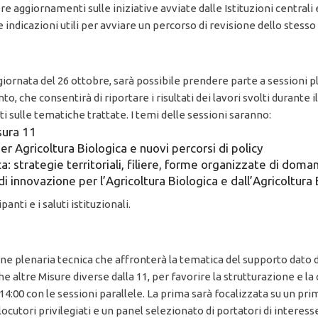
ere aggiornamenti sulle iniziative avviate dalle Istituzioni centrali
 indicazioni utili per avviare un percorso di revisione dello stesso
 giornata del 26 ottobre, sarà possibile prendere parte a sessioni pl
o, che consentirà di riportare i risultati dei lavori svolti durante 
iti sulle tematiche trattate. I temi delle sessioni saranno:
isura 11
r Agricoltura Biologica e nuovi percorsi di policy
ca: strategie territoriali, filiere, forme organizzate di doma
 innovazione per l’Agricoltura Biologica e dall’Agricoltura 
anti e i saluti istituzionali.
ione plenaria tecnica che affronterà la tematica del supporto dato da
e altre Misure diverse dalla 11, per favorire la strutturazione e la
4:00 con le sessioni parallele. La prima sarà focalizzata su un pr
ocutori privilegiati e un panel selezionato di portatori di interess