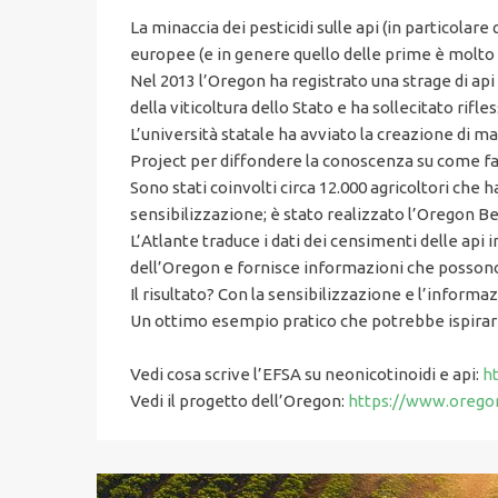
La minaccia dei pesticidi sulle api (in particola
europee (e in genere quello delle prime è molto p
Nel 2013 l’Oregon ha registrato una strage di api
della viticoltura dello Stato e ha sollecitato rifl
L’università statale ha avviato la creazione di ma
Project per diffondere la conoscenza su come fa
Sono stati coinvolti circa 12.000 agricoltori che 
sensibilizzazione; è stato realizzato l’Oregon Bee
L’Atlante traduce i dati dei censimenti delle api 
dell’Oregon e fornisce informazioni che possono or
Il risultato? Con la sensibilizzazione e l’inform
Un ottimo esempio pratico che potrebbe ispirar
Vedi cosa scrive l’EFSA su neonicotinoidi e api:
h
Vedi il progetto dell’Oregon:
https://www.orego