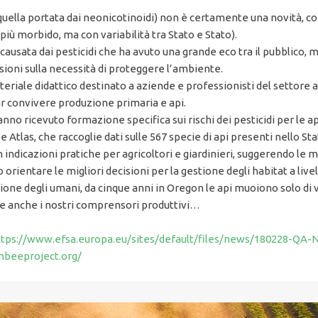
re quella portata dai neonicotinoidi) non è certamente una novità, c
iù morbido, ma con variabilità tra Stato e Stato).
 causata dai pesticidi che ha avuto una grande eco tra il pubblico
essioni sulla necessità di proteggere l’ambiente.
teriale didattico destinato a aziende e professionisti del settore a
r convivere produzione primaria e api.
hanno ricevuto formazione specifica sui rischi dei pesticidi per le a
 Atlas, che raccoglie dati sulle 567 specie di api presenti nello Sta
in indicazioni pratiche per agricoltori e giardinieri, suggerendo le 
ientare le migliori decisioni per la gestione degli habitat a livell
azione degli umani, da cinque anni in Oregon le api muoiono solo di
e anche i nostri comprensori produttivi…
ttps://www.efsa.europa.eu/sites/default/files/news/180228-QA-N
nbeeproject.org/