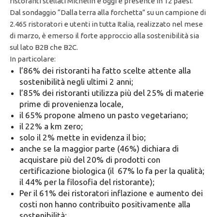
ristoranti stellati Michelin e oggi è presente in 12 paesi.
Dal sondaggio “Dalla terra alla forchetta” su un campione di
2.465 ristoratori e utenti in tutta Italia, realizzato nel mese
di marzo, è emerso il forte approccio alla sostenibilità sia
sul lato B2B che B2C.
In particolare:
l’86% dei ristoranti ha fatto scelte attente alla
sostenibilità negli ultimi 2 anni;
l’85% dei ristoranti utilizza più del 25% di materie
prime di provenienza locale,
il 65% propone almeno un pasto vegetariano;
il 22% a km zero;
solo il 2% mette in evidenza il bio;
anche se la maggior parte (46%) dichiara di
acquistare più del 20% di prodotti con
certificazione biologica (il 67% lo fa per la qualità;
il 44% per la filosofia del ristorante);
Per il 61% dei ristoratori inflazione e aumento dei
costi non hanno contribuito positivamente alla
sostenibilità;