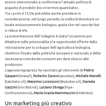
essere intenzionato a confermare l’attuale politica di
acquisto di prodotti bio in termini quantitativi.
Tra i primi il 13,5% potrebbe anche prendere in
considerazione, nel lungo periodo, la scelta di diventare un
locale esclusivamente biologico, quota che nel caso dei bar
si riduce al 6%.
La presentazione dell’indagine è stata l’occasione per
dibattere sulle potenzialità e le opportunità offerte dalla
ristorazione per lo sviluppo dell’agricoltura biologica,
obiettivo fissato dalle politiche europee e nazionali, e della
necessaria crescita dei consumi per dare sbocco alle
produzioni.
L’agenzia Agrapress ha riportato gli interventi di
Pietro
Gasparri
(masaf),
Roberto Zanoni
(assobio),
Michele Manelli
(Salcheto srl),
Massimo Lorenzoni
(Biotobio srl),
Daniela
Gazzini
(Vivi Bistrot),
Luciano Sbraga
(Fipe-
Confcommercio),
Maria Grazia Mammuccini
(Federbio).
Un marketing più creativo