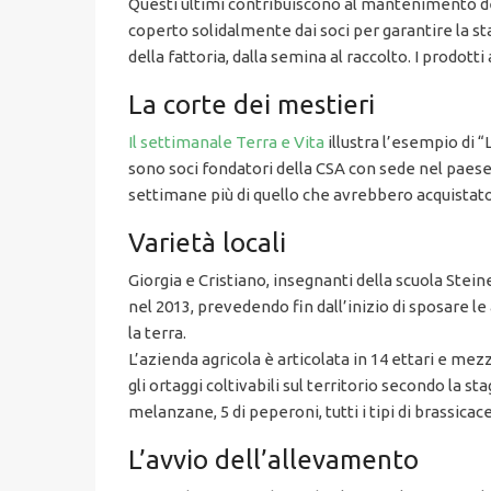
Questi ultimi contribuiscono al mantenimento del
coperto solidalmente dai soci per garantire la st
della fattoria, dalla semina al raccolto. I prodot
La corte dei mestieri
Il settimanale Terra e Vita
illustra l’esempio di 
sono soci fondatori della CSA con sede nel paese v
settimane più di quello che avrebbero acquistato a
Varietà locali
Giorgia e Cristiano, insegnanti della scuola Stei
nel 2013, prevedendo fin dall’inizio di sposare l
la terra.
L’azienda agricola è articolata in 14 ettari e mezzo 
gli ortaggi coltivabili sul territorio secondo la st
melanzane, 5 di peperoni, tutti i tipi di brassic
L’avvio dell’allevamento