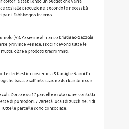
ricoltori e stabilendo un budget che verrà
sce così alla produzione, secondo le necessità
ci per il fabbisogno interno.
umolo (Vi). Assieme al marito
Cristiano Gazzola
erse province venete. I soci ricevono tutte le
frutta, oltre a prodotti trasformati.
rte dei Mestieri insieme a 5 famiglie 9anni fa,
dagogiche basate sull’interazione dei bambini con
scoli. L’orto è su 17 parcelle a rotazione, con tutti
verse di pomodori, 7 varietà locali di zucchine, 4 di
 Tutte le parcelle sono consociate.