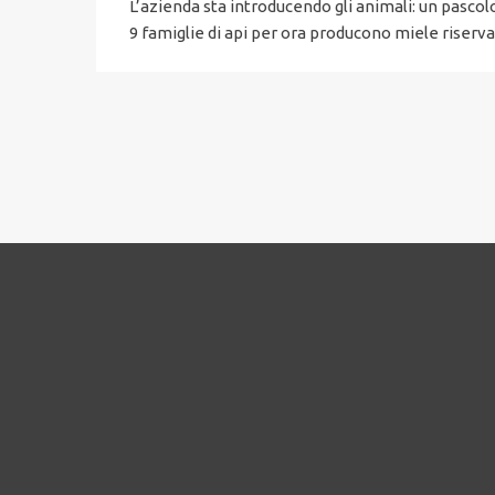
L’azienda sta introducendo gli animali: un pascol
9 famiglie di api per ora producono miele riserv