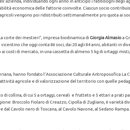
l’azienda, individuando ogni anno in anticipo i fabbisogni degli ag
abilità economica delle fattorie coinvolte. Ciascun socio contribui
ti agricoli vengono poi ridistribuiti settimanalmente pro quota ai so
“La corte dei mestieri”, impresa biodinamica di
Giorgia
Almasio
a Gr
icentino che oggi conta 86 soci, dai 20 agli 84 anni, abitanti in div
i costi di mercato, in una cassetta di almeno 5 kg di ortaggi misti, 
neriana, hanno fondato l’Associazione Culturale Antroposofica La Co
e attività agricole e di valorizzazione del territorio con quelle pe
di collina, di cui 5 a ortaggi, cereali e frutteto e 5 ettari a prati pa
agione: Broccolo Fiolaro di Creazzo, Cipolla di Zugliano, 6 varietà di
acee dal Cavolo nero di Toscana, al Cavolo Navone, al Sedano Rampa.