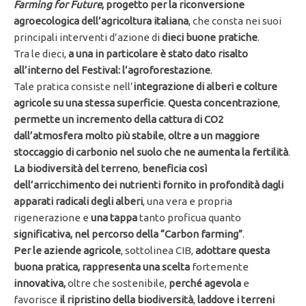
Farming for Future
, progetto per la riconversione
agroecologica dell’agricoltura italiana
, che consta nei suoi
principali interventi d’azione di
dieci buone pratiche
.
Tra le dieci,
a una in particolare è stato dato risalto
all’interno del Festival: l’agroforestazione
.
Tale pratica consiste nell’
integrazione di alberi e colture
agricole su una stessa superficie
.
Questa concentrazione
,
permette un incremento della cattura di CO2
dall’atmosfera molto più stabile
,
oltre a un maggiore
stoccaggio di carbonio nel suolo che ne aumenta la fertilità
.
La biodiversità del terreno
,
beneficia così
dell’arricchimento dei nutrienti fornito in profondità dagli
apparati radicali degli alberi
, una vera e propria
rigenerazione e
una tappa
tanto proficua quanto
significativa, nel percorso della “Carbon farming”
.
Per le aziende agricole
, sottolinea CIB,
adottare questa
buona pratica,
rappresenta una scelta
fortemente
innovativa,
oltre che sostenibile,
perché agevola
e
favorisce
il ripristino della biodiversità
,
laddove i terreni