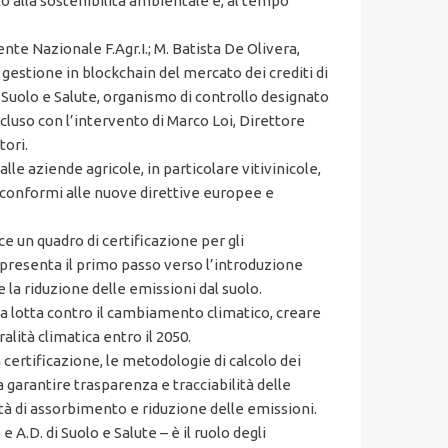
to alla sostenibilità ambientale e, al tempo
e Nazionale F.Agr.I.; M. Batista De Olivera,
 gestione in blockchain del mercato dei crediti di
 Suolo e Salute, organismo di controllo designato
ncluso con l’intervento di Marco Loi, Direttore
tori.
le aziende agricole, in particolare vitivinicole,
rd conformi alle nuove direttive europee e
e un quadro di certificazione per gli
ppresenta il primo passo verso l’introduzione
 la riduzione delle emissioni dal suolo.
a lotta contro il cambiamento climatico, creare
lità climatica entro il 2050.
ertificazione, le metodologie di calcolo dei
o a garantire trasparenza e tracciabilità delle
ità di assorbimento e riduzione delle emissioni.
D. di Suolo e Salute – è il ruolo degli