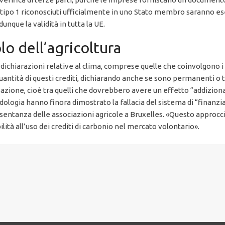
 tipo 1 riconosciuti ufficialmente in uno Stato membro saranno ese
que la validità in tutta la UE.
olo dell’agricoltura
dichiarazioni relative al clima, comprese quelle che coinvolgono i 
quantità di questi crediti, dichiarando anche se sono permanenti o
sazione, cioè tra quelli che dovrebbero avere un effetto “addizional
dologia hanno finora dimostrato la fallacia del sistema di “finanziar
entanza delle associazioni agricole a Bruxelles. «Questo approcci
bilità all’uso dei crediti di carbonio nel mercato volontario».