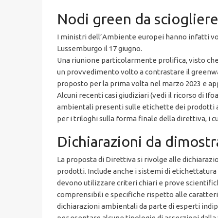
Nodi green da scioglier
I ministri dell’Ambiente europei hanno infatti vol
Lussemburgo il 17 giugno.
Una riunione particolarmente prolifica, visto ch
un provvedimento volto a contrastare il greenwash
proposto per la prima volta nel marzo 2023 e a
Alcuni recenti casi giudiziari (vedi il ricorso di
ambientali presenti sulle etichette dei prodotti
per i triloghi sulla forma finale della direttiva, i
Dichiarazioni da dimostr
La proposta di Direttiva si rivolge alle dichiaraz
prodotti. Include anche i sistemi di etichettatura
devono utilizzare criteri chiari e prove scientif
comprensibili e specifiche rispetto alle caratteri
dichiarazioni ambientali da parte di esperti indi
per esentare alcune tipologie di asserzioni dalla