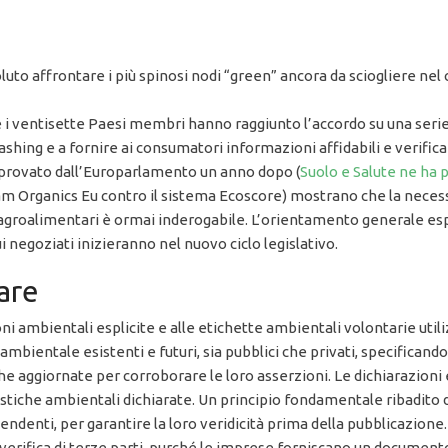
e
uto affrontare i più spinosi nodi “green” ancora da sciogliere nel 
e i ventisette Paesi membri hanno raggiunto l’accordo su una serie 
ing e a fornire ai consumatori informazioni affidabili e verificabi
pprovato dall’Europarlamento un anno dopo (
Suolo e Salute ne ha p
 Ifoam Organics Eu contro il sistema Ecoscore) mostrano che la neces
 agroalimentari è ormai inderogabile. L’orientamento generale espre
 cui negoziati inizieranno nel nuovo ciclo legislativo.
are
ioni ambientali esplicite e alle etichette ambientali volontarie ut
 ambientale esistenti e futuri, sia pubblici che privati, specifican
iche aggiornate per corroborare le loro asserzioni. Le dichiarazioni
stiche ambientali dichiarate. Un principio fondamentale ribadito dal
pendenti, per garantire la loro veridicità prima della pubblicazione
 verifica di terze parti, purché le imprese forniscano un document