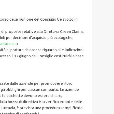
corso della riunione del Consiglio Ue svolto in
di proposte relative alla Direttiva Green Claims,
li per decisioni d’acquisto più ecologiche,
arlato qui
).
sità di portare chiarezza riguardo alle indicazioni
sso il 17 giugno dal Consiglio costituirà la base
ilizzate dalle aziende per promuovere i loro
do gli obblighi per ciascun comparto. Le aziende
 e le etichette devono essere chiare,
la bozza di direttiva è la verifica ex ante delle
. Tuttavia, è prevista una procedura semplificata
o tecnico di conformità.