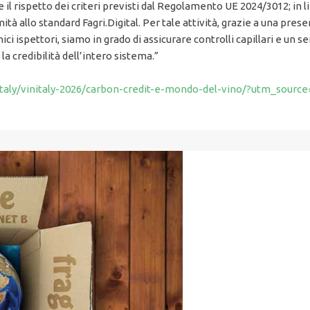
are il rispetto dei criteri previsti dal Regolamento UE 2024/3012; i
tà allo standard Fagri.Digital. Per tale attività, grazie a una presen
i ispettori, siamo in grado di assicurare controlli capillari e un serv
la credibilità dell’intero sistema.”
nitaly/vinitaly-2026/carbon-credit-e-mondo-del-vino/?utm_sourc