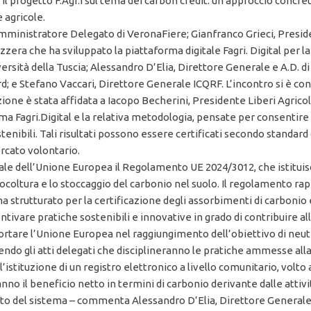
 il progetto F.Agr.I sul tema dei carbon credit: un approccio concre
 agricole.
ministratore Delegato di VeronaFiere; Gianfranco Grieci, President
era che ha sviluppato la piattaforma digitale Fagri. Digital per la
rsità della Tuscia; Alessandro D’Elia, Direttore Generale e A.D. di
ard; e Stefano Vaccari, Direttore Generale ICQRF. L’incontro si è co
ione è stata affidata a Iacopo Becherini, Presidente Liberi Agricol
a Fagri.Digital e la relativa metodologia, pensate per consentire al
stenibili. Tali risultati possono essere certificati secondo standa
ercato volontario.
ale dell’Unione Europea il Regolamento UE 2024/3012, che istituisc
coltura e lo stoccaggio del carbonio nel suolo. Il regolamento ra
a strutturato per la certificazione degli assorbimenti di carbonio e
vare pratiche sostenibili e innovative in grado di contribuire all
rtare l’Unione Europea nel raggiungimento dell’obiettivo di neutra
 gli atti delegati che disciplineranno le pratiche ammesse alla c
ta l’istituzione di un registro elettronico a livello comunitario, volt
nno il beneficio netto in termini di carbonio derivante dalle attiv
del sistema – commenta Alessandro D’Elia, Direttore Generale e A.