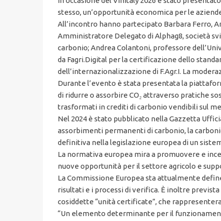
In occasione del Vinitaly 2026 è stato presentato
stesso, un’opportunità economica per le aziende
All’incontro hanno partecipato Barbara Ferro, Am
Amministratore Delegato di Alphag8, società svizz
carbonio; Andrea Colantoni, professore dell’Unive
da Fagri.Digital per la certificazione dello stand
dell’internazionalizzazione di F.Agr.I. La moderaz
Durante l’evento è stata presentata la piattaform
di ridurre o assorbire CO₂ attraverso pratiche so
trasformati in crediti di carbonio vendibili sul m
Nel 2024 è stato pubblicato nella Gazzetta Uffici
assorbimenti permanenti di carbonio, la carbonio
definitiva nella legislazione europea di un sistem
La normativa europea mira a promuovere e incenti
nuove opportunità per il settore agricolo e suppo
La Commissione Europea sta attualmente definendo
risultati e i processi di verifica. È inoltre previs
cosiddette “unità certificate”, che rappresentera
“Un elemento determinante per il funzionamento 