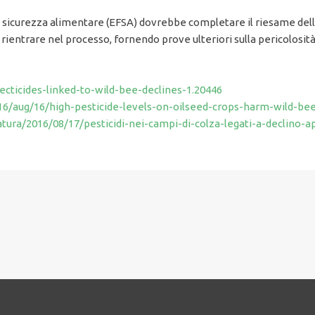
 sicurezza alimentare (EFSA) dovrebbe completare il riesame dell’i
rientrare nel processo, fornendo prove ulteriori sulla pericolosità d
cticides-linked-to-wild-bee-declines-1.20446
/aug/16/high-pesticide-levels-on-oilseed-crops-harm-wild-bee
tura/2016/08/17/pesticidi-nei-campi-di-colza-legati-a-declino