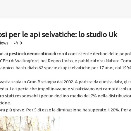
si per le api selvatiche: lo studio Uk
 News
0
ne ai
pesticidi neonicotinoidi
con il consistente declino delle popol
 (CEH) di Wallingford, nel Regno Unito, e pubblicato su Nature Co
annico, ha studiato 62 specie di api selvatiche per 17 anni, dal 1994 a
u vasta scala in Gran Bretagna dal 2002. A partire da questa data, gl
 media. Le specie che impollinavano e si nutrivano nei campi di co
ero stati responsabili per un declino medio del 7% nella distribuzio
zione.
a più grave. Per 5 di esse la diminuzione ha superato il 20%. Per alt