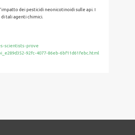
mpatto dei pesticidi neonicotinoidi sulle api. I
i tali agenti chimici.
s-scientists-prove
-api_e289d352-92fc-4077-86eb-6bf11d61febc.html