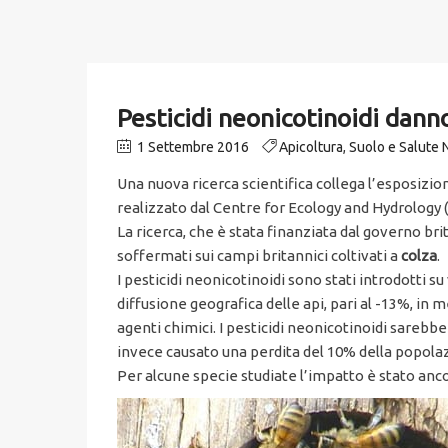
Pesticidi neonicotinoidi danno
1 Settembre 2016
Apicoltura
,
Suolo e Salute
Una nuova ricerca scientifica collega l’esposizio
realizzato dal Centre for Ecology and Hydrology
La ricerca, che è stata finanziata dal governo brit
soffermati sui campi britannici coltivati a
colza
.
I pesticidi neonicotinoidi sono stati introdotti s
diffusione geografica delle api, pari al -13%, in
agenti chimici. I pesticidi neonicotinoidi sarebb
invece causato una perdita del 10% della popola
Per alcune specie studiate l’impatto è stato ancor