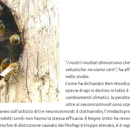
“
I nostri risultati dimostrano che
selvatiche: ne siamo certi”
, ha af
nello studio.
Come ha dichiarato Ben Woodcock,
specie di api in declino in tutto
cambiamenti climatici, la perdita d
oltre ai neconicotinoidi sono sta
 sull’utilizzo di tre neonicotinoidi: il clothianidin, l’imidaclopri
tti simili non hanno la stessa efficacia. Il Regno Unito ha revocat
schio di distruzione causato dai fitofagi è troppo elevato, è il rag