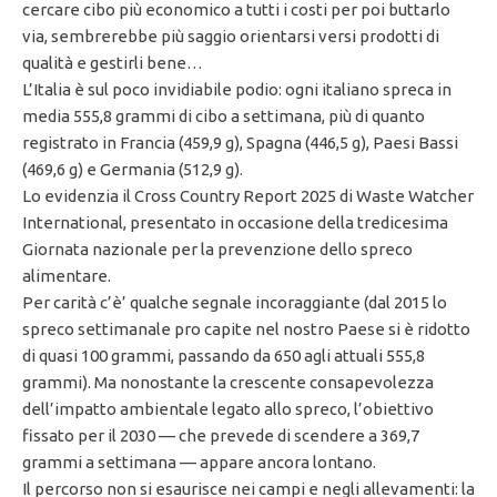
cercare cibo più economico a tutti i costi per poi buttarlo
via, sembrerebbe più saggio orientarsi versi prodotti di
qualità e gestirli bene…
L’Italia è sul poco invidiabile podio: ogni italiano spreca in
media 555,8 grammi di cibo a settimana, più di quanto
registrato in Francia (459,9 g), Spagna (446,5 g), Paesi Bassi
(469,6 g) e Germania (512,9 g).
Lo evidenzia il Cross Country Report 2025 di Waste Watcher
International, presentato in occasione della tredicesima
Giornata nazionale per la prevenzione dello spreco
alimentare.
Per carità c’è’ qualche segnale incoraggiante (dal 2015 lo
spreco settimanale pro capite nel nostro Paese si è ridotto
di quasi 100 grammi, passando da 650 agli attuali 555,8
grammi). Ma nonostante la crescente consapevolezza
dell’impatto ambientale legato allo spreco, l’obiettivo
fissato per il 2030 — che prevede di scendere a 369,7
grammi a settimana — appare ancora lontano.
Il percorso non si esaurisce nei campi e negli allevamenti: la