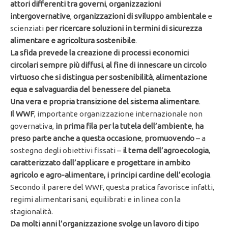
attori differenti tra governi
,
organizzazioni
intergovernative
,
organizzazioni di sviluppo ambientale
e
scienziati
per ricercare soluzioni in termini di sicurezza
alimentare e agricoltura sostenibile
.
La sfida prevede la creazione di processi economici
circolari sempre più diffusi
,
al fine di innescare un circolo
virtuoso che si distingua per sostenibilità
,
alimentazione
equa
e salvaguardia del benessere del pianeta
.
Una vera e propria transizione del sistema alimentare
.
Il WWF
, importante organizzazione internazionale non
governativa,
in prima fila per la tutela dell’ambiente
,
ha
preso parte anche a questa occasione
,
promuovendo
– a
sostegno degli obiettivi fissati –
il tema dell’agroecologia
,
caratterizzato dall’applicare e progettare in ambito
agricolo e agro-alimentare, i principi cardine dell’ecologia
.
Secondo il parere del WWF, questa pratica favorisce infatti,
regimi alimentari sani, equilibrati e in linea con la
stagionalità.
Da molti anni l’organizzazione svolge un lavoro di tipo