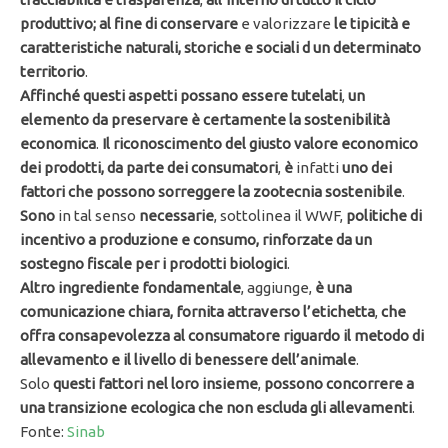
produttivo; al fine di conservare
e valorizzare
le tipicità e
caratteristiche naturali, storiche e sociali d un determinato
territorio
.
Affinché questi aspetti possano essere tutelati
,
un
elemento da preservare è certamente la sostenibilità
economica
.
Il riconoscimento del giusto valore economico
dei prodotti, da parte dei consumatori
,
è
infatti
uno dei
fattori che possono sorreggere la zootecnia sostenibile
.
Sono
in tal senso
necessarie
, sottolinea il WWF,
politiche di
incentivo a produzione e consumo, rinforzate da un
sostegno fiscale per i prodotti biologici
.
Altro ingrediente fondamentale
, aggiunge,
è una
comunicazione chiara, fornita attraverso l’etichetta
,
che
offra consapevolezza al consumatore riguardo il metodo di
allevamento e il livello di benessere dell’animale
.
Solo
questi fattori nel loro insieme
,
possono concorrere a
una transizione ecologica che non escluda gli allevamenti
.
Fonte:
Sinab