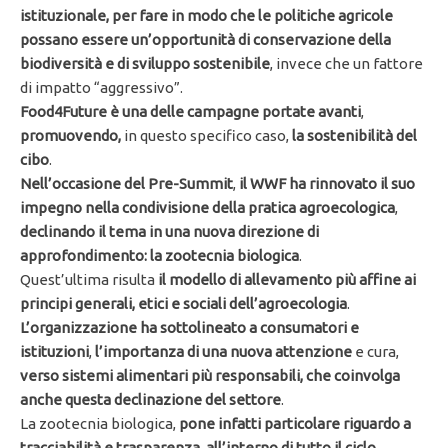
istituzionale, per fare in modo che le politiche agricole
possano essere un’opportunità di conservazione della
biodiversità e di sviluppo sostenibile
, invece che un fattore
di impatto “aggressivo”.
Food4Future è una delle campagne portate avanti
,
promuovendo,
in questo specifico caso,
la sostenibilità del
cibo
.
Nell’occasione del Pre-Summit
,
il WWF ha rinnovato il suo
impegno nella condivisione della pratica agroecologica
,
declinando il tema in una nuova direzione di
approfondimento: la zootecnia biologica
.
Quest’ultima risulta
il modello di allevamento più affine ai
principi generali, etici e sociali dell’agroecologia
.
L’organizzazione ha sottolineato a consumatori e
istituzioni
,
l’importanza di una nuova attenzione
e cura,
verso sistemi alimentari più responsabili,
che coinvolga
anche questa declinazione del settore
.
La zootecnia biologica,
pone infatti particolare riguardo a
tracciabilità e trasparenza
,
all’interno di tutto il ciclo