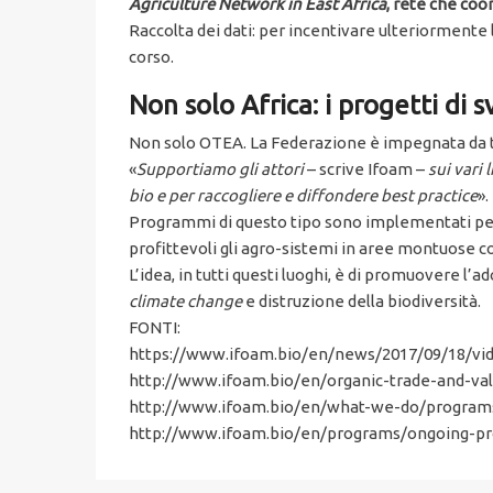
Agriculture Network in East Africa
, rete che coor
Raccolta dei dati: per incentivare ulteriormente 
corso.
Non solo Africa: i progetti di
Non solo OTEA. La Federazione è impegnata da te
«
Supportiamo gli attori
– scrive Ifoam –
sui vari 
bio e per raccogliere e diffondere best practice
».
Programmi di questo tipo sono implementati per es
profittevoli gli agro-sistemi in aree montuose come
L’idea, in tutti questi luoghi, è di promuovere l’
climate change
e distruzione della biodiversità.
FONTI:
https://www.ifoam.bio/en/news/2017/09/18/vide
http://www.ifoam.bio/en/organic-trade-and-v
http://www.ifoam.bio/en/what-we-do/program
http://www.ifoam.bio/en/programs/ongoing-pr