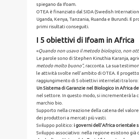
spiegano da Ifoam.
OTEA è finanziato dal SIDA (Swedish Internatio
Uganda, Kenya, Tanzania, Ruanda e Burundi. Il prog
primi risultati conseguiti.
I 5 obiettivi di Ifoam in Africa
«
Quando non usavo il metodo biologico, non otte
Le parole sono di Stephen Kinuthia Karanja, agric
metodo molto buono”
, racconta. La sua testimo
le attività svolte nell’ambito di OTEA. Il progett
raggiungimento di 5 obiettivi interrelati tra loro:
Un Sistema di Garanzie nel Biologico in Africa del
nel settore. In questo modo, si incrementerà la
marchio bio.
Supporto nella creazione della catena del valore: 
dei produttori a mercati più vasti.
Sviluppo politico:
i governi dell’Africa orientale
Sviluppo associativo: nella regione esistono già 