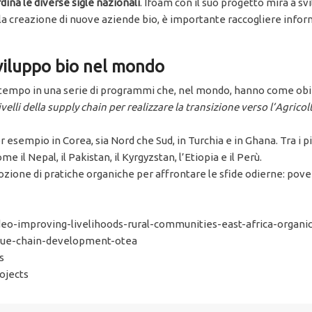
dina le diverse sigle
nazionali
. Ifoam con il suo progetto mira a s
la creazione di nuove aziende bio, è importante raccogliere informaz
 sviluppo bio nel mondo
mpo in una serie di programmi che, nel mondo, hanno come obietti
livelli della supply chain per realizzare la transizione verso l’Agric
empio in Corea, sia Nord che Sud, in Turchia e in Ghana. Tra i più
 il Nepal, il Pakistan, il Kyrgyzstan, l’Etiopia e il Perù.
adozione di pratiche organiche per affrontare le sfide odierne: pov
o-improving-livelihoods-rural-communities-east-africa-organic
alue-chain-development-otea
s
ojects