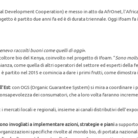
nal Development Cooperation) e messo in atto da AfrOnet, l’Afric
etto è partito due anni fa ed è di durata triennale. Oggi Ifoam fa i
nevo raccolti buoni come quelli di oggi
».
oltore bio del Kenya, coinvolto nel progetto di Ifoam. “
Sono molto 
nianza, come quella di altri operatori del settore ed esperti della
o è partito nel 2015 e comincia a dare i primi frutti, come dimostra 
l’Est
: con OGS (Organic Guarantee System) si mira a coordinare i pa
 consapevolezza dei consumatori, che a loro volta faranno increme
i mercati locali e regionali, insieme ai canali distributivi dell’exp
 sono invogliati a implementare azioni, strategie e piani
a supporto 
organizzazioni specifiche rivolte al mondo bio, di portata nazional